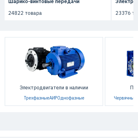
Шарико-винтовые передачи
Электро
24822 товара
23376 то
Электродвигатели в наличии
По
Трехфазные
АИР
Однофазные
Червячные