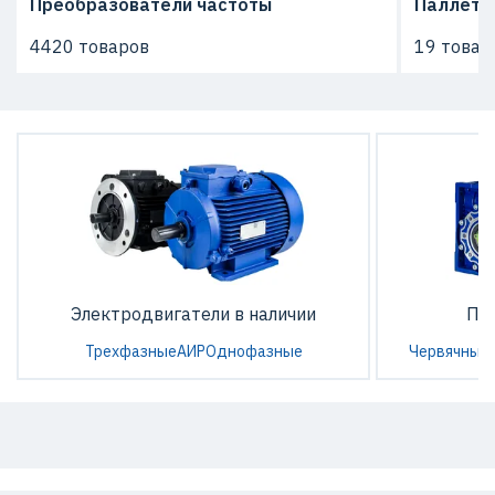
Преобразователи частоты
Паллето
4420 товаров
19 товар
Электродвигатели в наличии
По
Трехфазные
АИР
Однофазные
Червячные