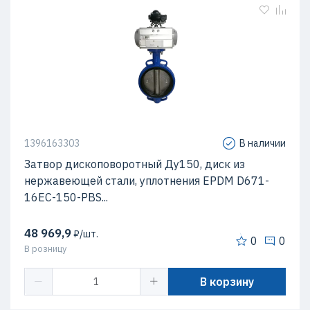
1396163303
В наличии
Затвор дископоворотный Ду150, диск из
нержавеющей стали, уплотнения EPDM D671-
16EC-150-PBS...
48 969,9
₽/шт.
0
0
В розницу
В корзину