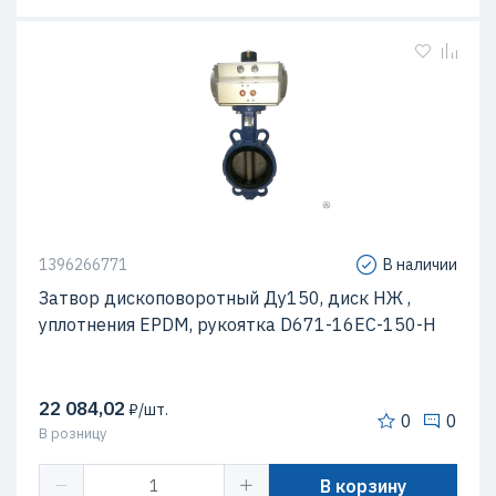
1396266771
В наличии
Затвор дископоворотный Ду150, диск НЖ ,
уплотнения EPDM, рукоятка D671-16EC-150-H
22 084,02
₽/шт.
0
0
В розницу
В корзину