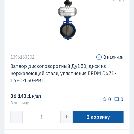
1396163302
В наличии
Затвор дископоворотный Ду150, диск из
нержавеющей стали, уплотнения EPDM D671-
16EC-150-PBT...
36 143,1
₽/шт.
0
0
В розницу
В корзину