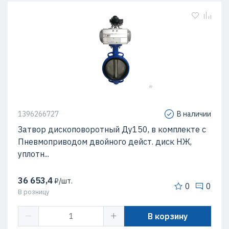
1396266727
В наличии
Затвор дископоворотный Ду150, в комплекте с
Пневмоприводом двойного дейст. диск НЖ,
уплотн...
36 653,4
₽/шт.
0
0
В розницу
В корзину