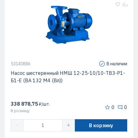
53140886
В наличии
Насос шестеренный НМШ 12-25-10/10-ТВ3-Р1-
Б1-Е (ВА 132 М4 (Вл))
338 878,75
₽/шт.
0
0
В розницу
В корзину