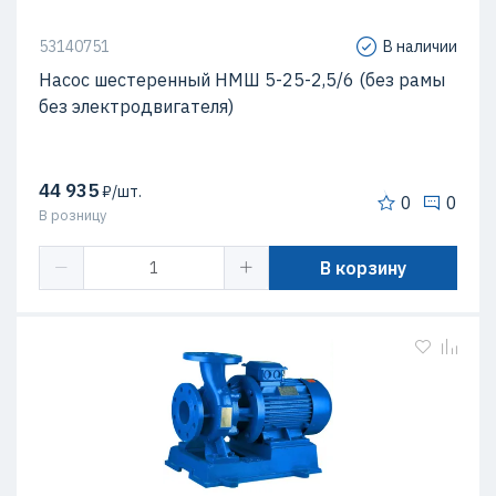
53140751
В наличии
Насос шестеренный НМШ 5-25-2,5/6 (без рамы
без электродвигателя)
44 935
₽/шт.
0
0
В розницу
В корзину