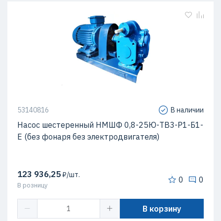
53140816
В наличии
Насос шестеренный НМШФ 0,8-25Ю-ТВ3-Р1-Б1-
Е (без фонаря без электродвигателя)
123 936,25
₽/шт.
0
0
В розницу
В корзину