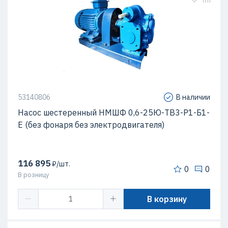
53140806
В наличии
Насос шестеренный НМШФ 0,6-25Ю-ТВ3-Р1-Б1-
Е (без фонаря без электродвигателя)
116 895
₽/шт.
0
0
В розницу
В корзину