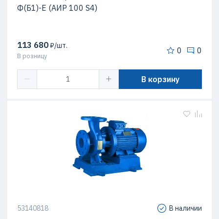
Ф(Б1)-Е (АИР 100 S4)
113 680
₽/шт.
0
0
В розницу
В корзину
53140818
В наличии