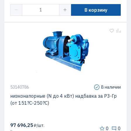
В корзину
53140786
В наличии
низконапорные (N до 4 кВт) надбавка за Р3-Гр
(от 151?С-250?С)
97 696,25
₽/шт.
0
0