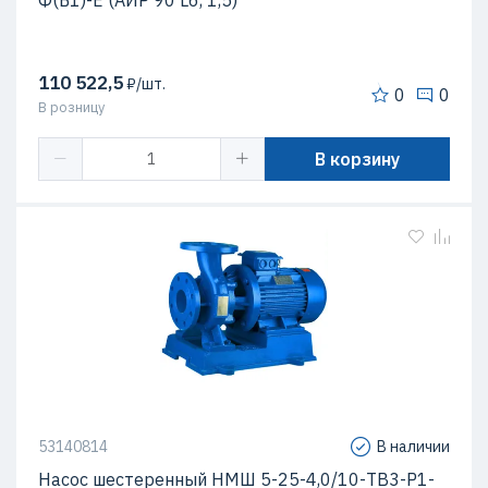
Ф(Б1)-Е (АИР 90 L6, 1,5)
110 522,5
₽/шт.
0
0
В розницу
В корзину
53140814
В наличии
Насос шестеренный НМШ 5-25-4,0/10-ТВ3-Р1-