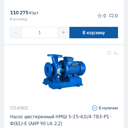
110 275
₽/шт.
0
0
В розницу
В корзину
53140801
В наличии
Насос шестеренный НМШ 5-25-4,0/4-ТВ3-Р1-
Ф(Б1)-Е (АИР 90 L4, 2,2)