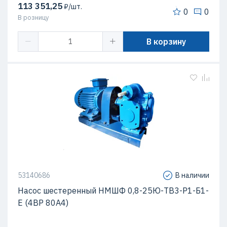
113 351,25
₽/шт.
0
0
В розницу
В корзину
53140686
В наличии
Насос шестеренный НМШФ 0,8-25Ю-ТВ3-Р1-Б1-
Е (4ВР 80А4)