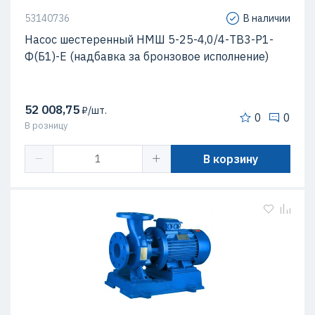
53140736
В наличии
Насос шестеренный НМШ 5-25-4,0/4-ТВ3-Р1-
Ф(Б1)-Е (надбавка за бронзовое исполнение)
52 008,75
₽/шт.
0
0
В розницу
В корзину