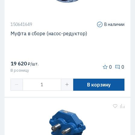
150641649
В наличии
Муфта в сборе (насос-редуктор)
19 620
₽/шт.
0
0
В розницу
В корзину