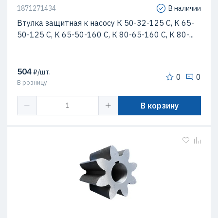
1871271434
В наличии
Втулка защитная к насосу К 50-32-125 С, К 65-
50-125 С, К 65-50-160 С, К 80-65-160 С, К 80-...
504
₽/шт.
0
0
В розницу
В корзину