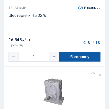
150641648
В наличии
Шестерня к НБ 32/6
16 545
₽/шт.
0
0
В розницу
В корзину