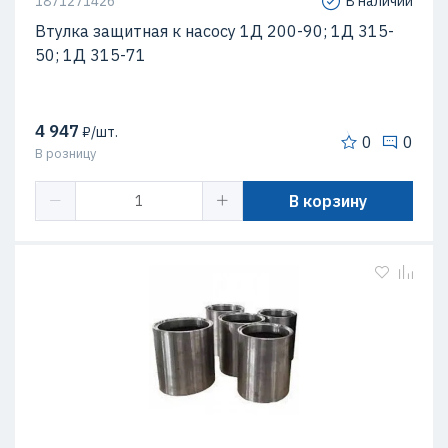
1871271426
В наличии
Втулка защитная к насосу 1Д 200-90; 1Д 315-
50; 1Д 315-71
4 947
₽/шт.
0
0
В розницу
В корзину