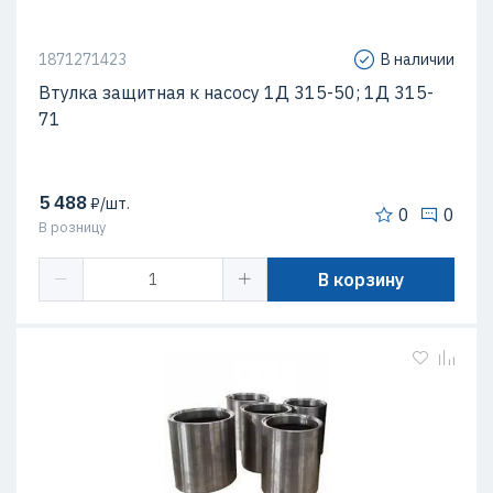
1871271423
В наличии
Втулка защитная к насосу 1Д 315-50; 1Д 315-
71
5 488
₽/шт.
0
0
В розницу
В корзину