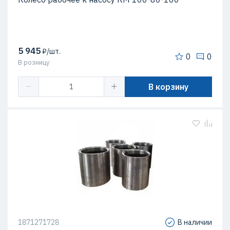
5 945
₽/шт.
0
0
В розницу
В корзину
1871271728
В наличии