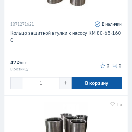
1871271621
В наличии
Кольцо защитной втулки к насосу КМ 80-65-160
С
47
₽/шт.
0
0
В розницу
В корзину