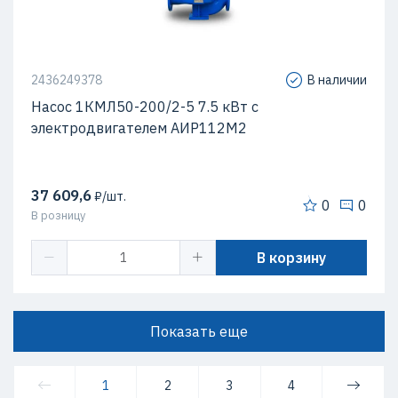
2436249378
В наличии
Насос 1КМЛ50-200/2-5 7.5 кВт c
электродвигателем АИР112М2
37 609,6
₽/шт.
0
0
В розницу
В корзину
Показать еще
1
2
3
4