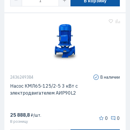
В корзину
2436249384
В наличии
Насос КМЛ65-125/2-5 3 кВт c
электродвигателем АИР90L2
25 888,8
₽/шт.
0
0
В розницу