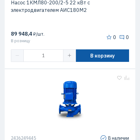
Насос 1КМЛ80-200/2-5 22 кВт c
электродвигателем АИС180М2
89 948,4
₽/шт.
0
0
В розницу
В корзину
2436249445
В наличии