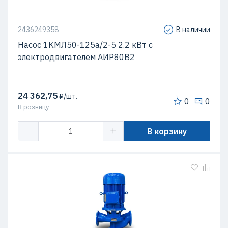
2436249358
В наличии
Насос 1КМЛ50-125а/2-5 2.2 кВт c
электродвигателем АИР80В2
24 362,75
₽/шт.
0
0
В розницу
В корзину