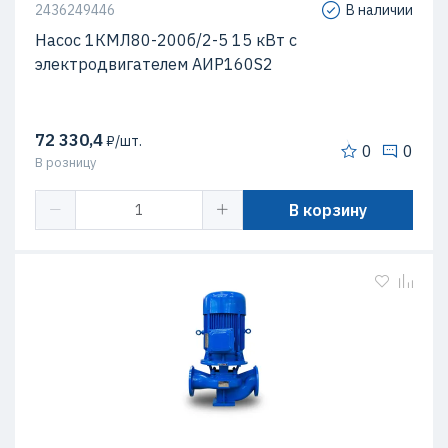
2436249446
В наличии
Насос 1КМЛ80-200б/2-5 15 кВт c
электродвигателем АИР160S2
72 330,4
₽/шт.
0
0
В розницу
В корзину