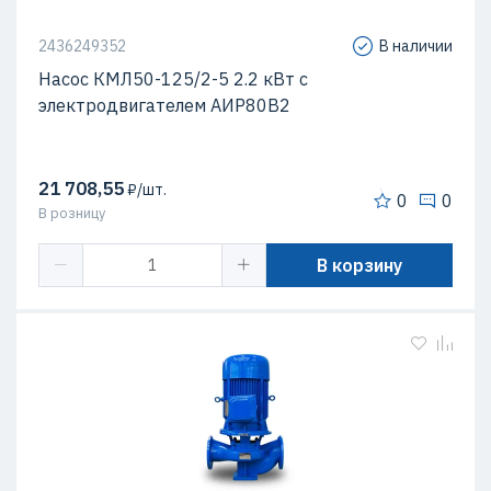
2436249352
В наличии
Насос КМЛ50-125/2-5 2.2 кВт c
электродвигателем АИР80В2
21 708,55
₽/шт.
0
0
В розницу
В корзину