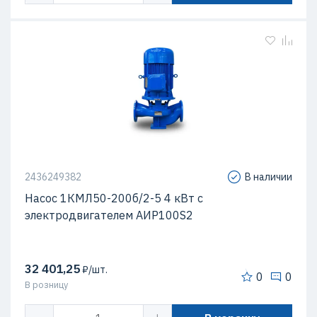
2436249382
В наличии
Насос 1КМЛ50-200б/2-5 4 кВт c
электродвигателем АИР100S2
32 401,25
₽/шт.
0
0
В розницу