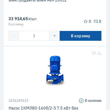
электродвигателем АИР100L2
33 914,65
₽/шт.
0
0
В розницу
В корзину
2436249433
В наличии
Насос 1КМЛ80-160б/2-5 7.5 кВт без