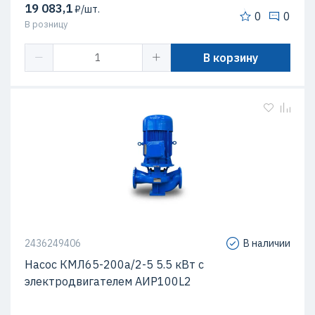
19 083,1
₽/шт.
0
0
В розницу
В корзину
2436249406
В наличии
Насос КМЛ65-200а/2-5 5.5 кВт c
электродвигателем АИР100L2