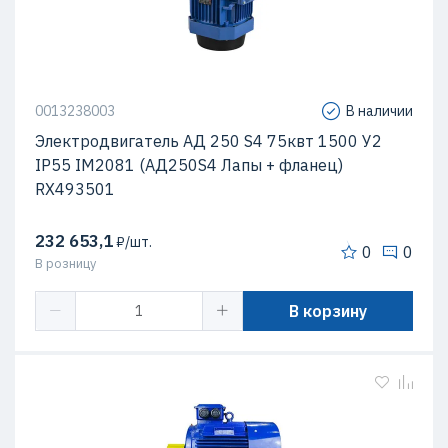
0013238003
В наличии
Электродвигатель АД 250 S4 75квт 1500 У2
IP55 IM2081 (АД250S4 Лапы + фланец)
RX493501
232 653,1
₽/шт.
0
0
В розницу
В корзину