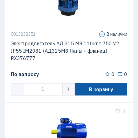
0013238351
В наличии
Электродвигатель АД 315 М8 110квт 750 У2
IP55 IM2081 (АД315М8 Лапы + фланец)
RX376777
По запросу
0
0
В корзину