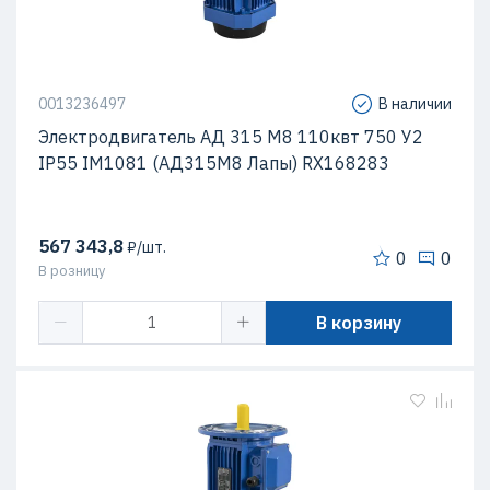
0013236497
В наличии
Электродвигатель АД 315 М8 110квт 750 У2
IP55 IM1081 (АД315М8 Лапы) RX168283
567 343,8
₽/шт.
0
0
В розницу
В корзину