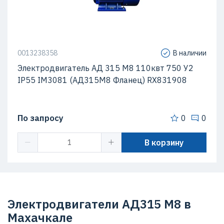
0013238358
В наличии
Электродвигатель АД 315 М8 110квт 750 У2
IP55 IM3081 (АД315М8 Фланец) RX831908
По запросу
0
0
В корзину
Электродвигатели АД315 M8 в
Махачкале