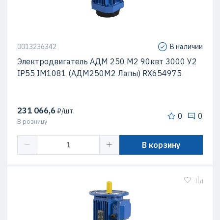
0013236342
В наличии
Электродвигатель АДМ 250 М2 90квт 3000 У2
IP55 IM1081 (АДМ250М2 Лапы) RX654975
231 066,6
₽/шт.
0
0
В розницу
В корзину