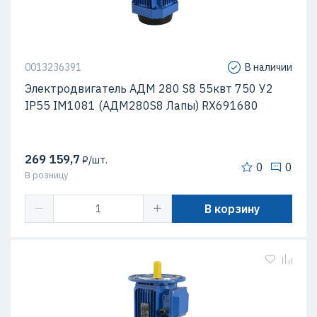
0013236391
В наличии
Электродвигатель АДМ 280 S8 55квт 750 У2
IP55 IM1081 (АДМ280S8 Лапы) RX691680
269 159,7
₽/шт.
0
0
В розницу
В корзину