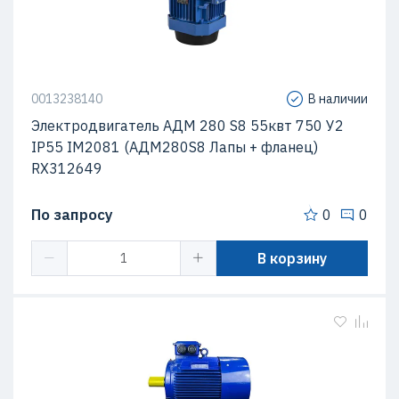
0013238140
В наличии
Электродвигатель АДМ 280 S8 55квт 750 У2
IP55 IM2081 (АДМ280S8 Лапы + фланец)
RX312649
По запросу
0
0
В корзину