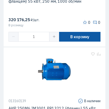
фланцем) 55 кВт, 250 мм, 1000 об/мин
320 176,25
₽/шт.
0
0
В розницу
В корзину
013160139
В наличии
АИР 250М6 IM3001 PR13212 (фланец) 55 кВт,