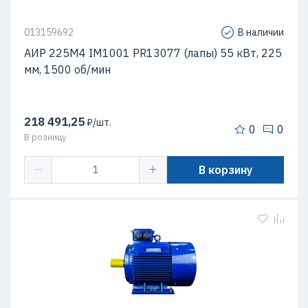
013159692
В наличии
АИР 225М4 IM1001 PR13077 (лапы) 55 кВт, 225
мм, 1500 об/мин
218 491,25
₽/шт.
0
0
В розницу
В корзину