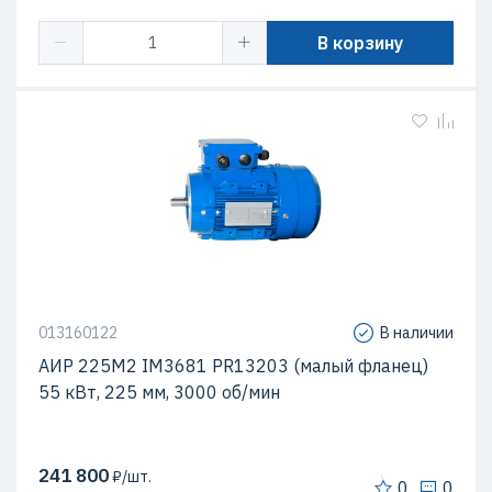
В корзину
013160122
В наличии
АИР 225М2 IM3681 PR13203 (малый фланец)
55 кВт, 225 мм, 3000 об/мин
241 800
₽/шт.
0
0