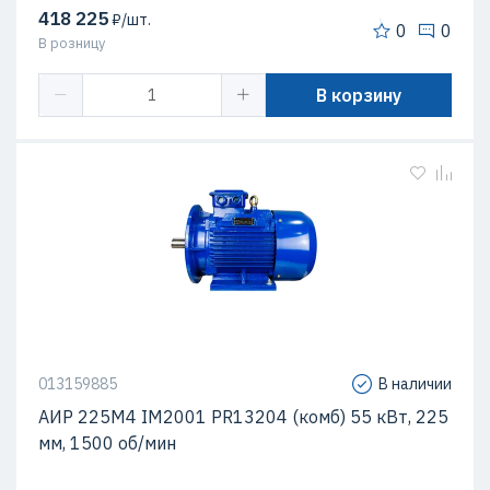
418 225
₽/шт.
0
0
В розницу
В корзину
013159885
В наличии
АИР 225М4 IM2001 PR13204 (комб) 55 кВт, 225
мм, 1500 об/мин