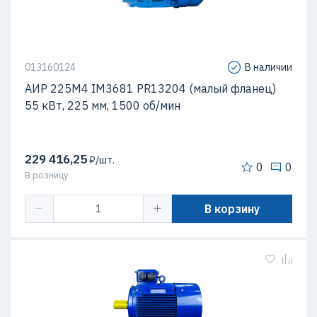
013160124
В наличии
АИР 225М4 IM3681 PR13204 (малый фланец)
55 кВт, 225 мм, 1500 об/мин
229 416,25
₽/шт.
0
0
В розницу
В корзину