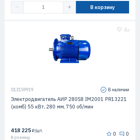
В корзину
013159919
В наличии
Электродвигатель AИР 280S8 IM2001 PR13221
(комб) 55 кВт, 280 мм, 750 об/мин
418 225
₽/шт.
0
0
В розницу