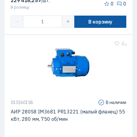
229 416,25
₽/шт.
0
0
В розницу
В корзину
013160158
В наличии
AИР 280S8 IM3681 PR13221 (малый фланец) 55
кВт, 280 мм, 750 об/мин