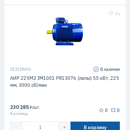
013159691
В наличии
АИР 225М2 IM1001 PR13076 (лапы) 55 кВт, 225
мм, 3000 об/мин
230 285
₽/шт.
0
0
В розницу
В корзину