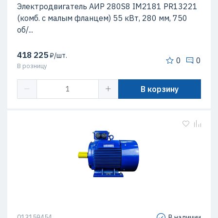
Электродвигатель AИР 280S8 IM2181 PR13221
(комб. с малым фланцем) 55 кВт, 280 мм, 750
об/...
418 225
₽/шт.
0
0
В розницу
В корзину
013159454
В наличии