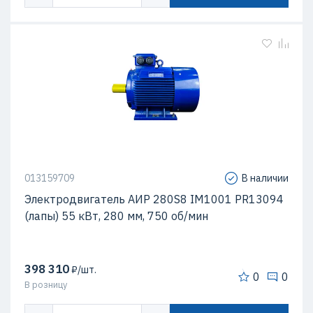
013159709
В наличии
Электродвигатель AИР 280S8 IM1001 PR13094
(лапы) 55 кВт, 280 мм, 750 об/мин
398 310
₽/шт.
0
0
В розницу