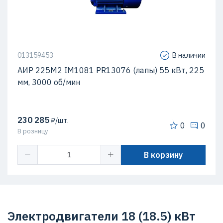
013159453
В наличии
АИР 225М2 IM1081 PR13076 (лапы) 55 кВт, 225
мм, 3000 об/мин
230 285
₽/шт.
0
0
В розницу
В корзину
Электродвигатели 18 (18.5) кВт