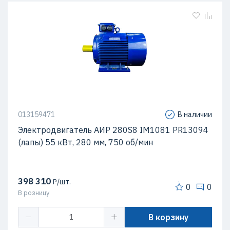
013159471
В наличии
Электродвигатель AИР 280S8 IM1081 PR13094
(лапы) 55 кВт, 280 мм, 750 об/мин
398 310
₽/шт.
0
0
В розницу
В корзину