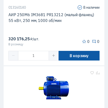
013160140
В наличии
АИР 250М6 IM3681 PR13212 (малый фланец)
55 кВт, 250 мм, 1000 об/мин
320 176,25
₽/шт.
0
0
В розницу
В корзину