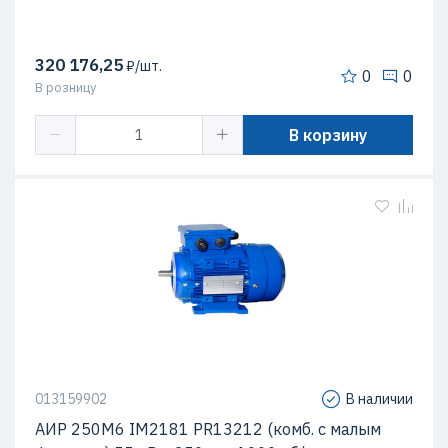
320 176,25
₽/шт.
0
0
В розницу
В корзину
013159902
В наличии
АИР 250М6 IM2181 PR13212 (комб. с малым