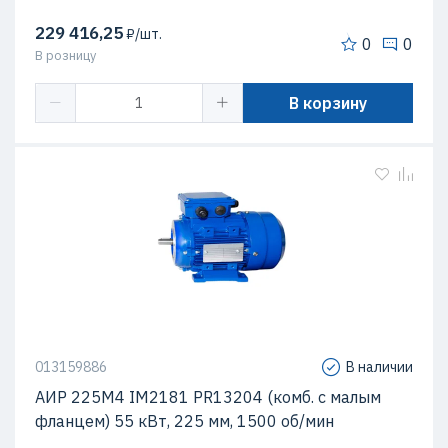
229 416,25
₽/шт.
0
0
В розницу
В корзину
013159886
В наличии
АИР 225М4 IM2181 PR13204 (комб. с малым
фланцем) 55 кВт, 225 мм, 1500 об/мин