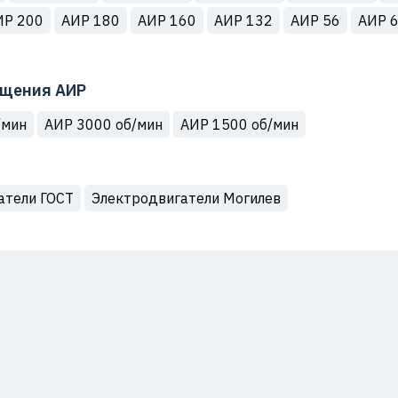
ИР 200
АИР 180
АИР 160
АИР 132
АИР 56
АИР 
ащения АИР
/мин
АИР 3000 об/мин
АИР 1500 об/мин
атели ГОСТ
Электродвигатели Могилев