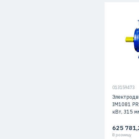
Способ креп
Мощность
Высота оси 
Макс. Скоро
013159473
Электродв
IM1081 PR
кВт, 315 м
625 781,
В розницу