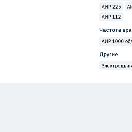
АИР 225
А
АИР 112
Частота вр
АИР 1000 об
Другие
Электродвиг