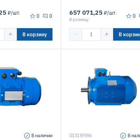
25
657 071,25
₽/шт.
₽/шт.
0
0
0
В розницу
В корзину
В корзи
160 кВт
вращения
315 мм
сть вращения
3000 об/мин
Мощность
160
ления
IM3681
Макс. Скорость вращения
3000 об
В наличии
013159596
В нал