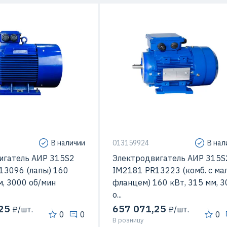
ления
IM1081
Мощность
160
160 кВт
Высота оси вращения
31
вращения
315 мм
Макс. Скорость вращения
3000 об
сть вращения
3000 об/мин
Способ крепления
IM
В наличии
013159924
В нал
игатель АИР 315S2
Электродвигатель АИР 315S
13096 (лапы) 160
IM2181 PR13223 (комб. с ма
м, 3000 об/мин
фланцем) 160 кВт, 315 мм, 
о...
25
657 071,25
₽/шт.
₽/шт.
0
0
0
В розницу