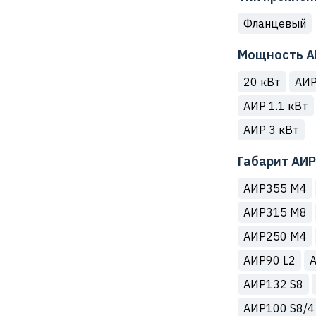
Фланцевый
Мощность А
20 кВт
АИР
АИР 1.1 кВт
АИР 3 кВт
Габарит АИР
АИР355 М4
АИР315 М8
АИР250 М4
АИР90 L2
АИР132 S8
АИР100 S8/4