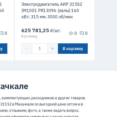
2
Электродвигатель АИР 315S2
60
IM1001 PR13096 (лапы) 160
кВт, 315 мм, 3000 об/мин
625 781,25
₽/шт.
0
0
0
В розницу
ну
В корзину
хачкале
, комплектующих, расходников и других товаров
15 S2 в Махачкале по выгодной цене оптом и в
ами, отзывами, фото, а также задать вопрос.
ки или оформите самовывоз с наших складов.