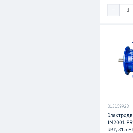
Высота оси 
Способ креп
Макс. Скоро
Мощность
013159923
Электродв
IM2001 PR
кВт, 315 м