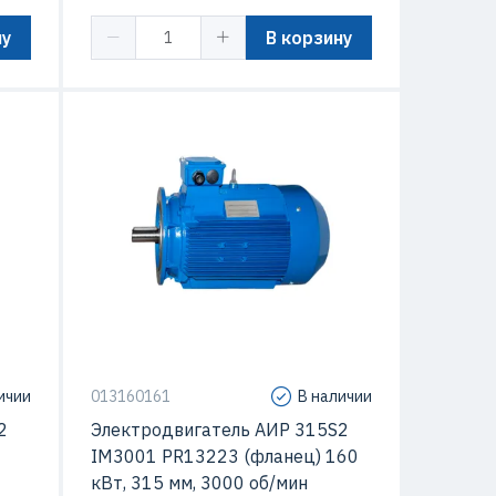
ну
В корзину
Мощность
160 кВт
Высота оси вращения
315 мм
 кВт
Макс. Скорость вращения
3000 об/мин
/мин
Способ крепления
IM3001
ичии
013160161
В наличии
2
Электродвигатель АИР 315S2
IM3001 PR13223 (фланец) 160
кВт, 315 мм, 3000 об/мин