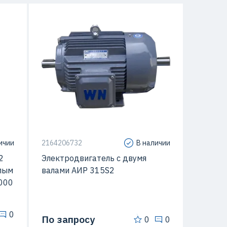
 кВт
5 мм
/мин
Мощность
160 кВт
2181
Макс. Скорость вращения
3000 об/мин
ичии
2164206732
В наличии
2
Электродвигатель с двумя
лым
валами АИР 315S2
3000
0
По запросу
0
0