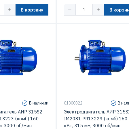
В корзину
В корзи
вращения
315 мм
ления
IM2001
сть вращения
3000 об/мин
Мощность
160
160 кВт
Макс. Скорость вращения
3000 об
В наличии
01300322
В нал
игатель АИР 315S2
Электродвигатель АИР 315S
13223 (комб) 160
IM2081 PR13223 (комб) 160
м, 3000 об/мин
кВт, 315 мм, 3000 об/мин