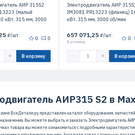
игатель АИР 315S2
Электродвигатель АИР 315S
13223 (малый
IM3081 PR13223 (фланец) 1
0 кВт, 315 мм, 3000
кВт, 315 мм, 3000 об/мин
25
657 071,25
₽/шт.
₽/шт.
0
0
0
В розницу
В корзину
В корзи
одвигатель АИР315 S2 в Ма
зине ВсеДетали.ру представлен каталог оборудования, запчастей
азначения. Вы можете выбрать и заказать Электродвигатель АИР3
очках товара вы можете ознакомиться с подробными характеристик
ческими и юридически лицами. Закажите товар с помощью достав