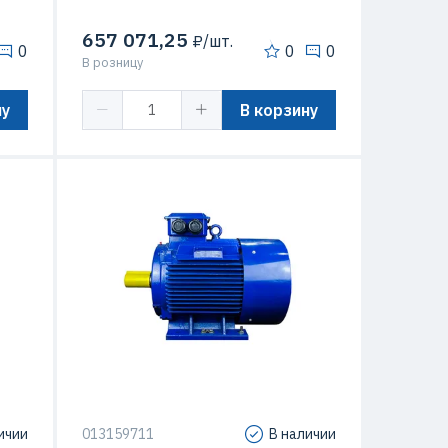
657 071,25
₽/шт.
0
0
0
В розницу
ну
В корзину
Мощность
160 кВт
Высота оси вращения
315 мм
 кВт
Макс. Скорость вращения
3000 об/мин
/мин
Способ крепления
IM1001
ичии
013159711
В наличии