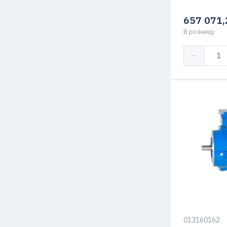
657 071,
В розницу
Мощность
Высота оси 
Макс. Скоро
Способ креп
013160162