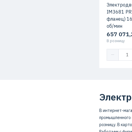
Электродв
IM3681 PR
фланец) 16
об/мин
657 071,
В розницу
Электр
В интернет-мага
промышленного н
розницу. В карт
Работаем с физи