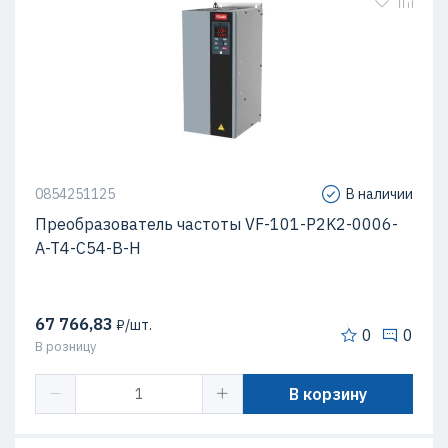
0854251125
В наличии
Преобразователь частоты VF-101-P2K2-0006-
A-T4-C54-B-H
67 766,83
₽/шт.
0
0
В розницу
В корзину