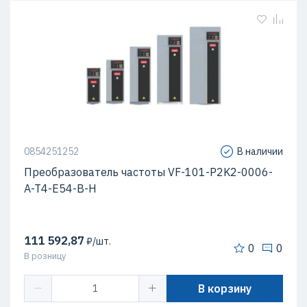
0854251252
В наличии
Преобразователь частоты VF-101-P2K2-0006-
A-T4-E54-B-H
111 592,87
₽/шт.
0
0
В розницу
В корзину