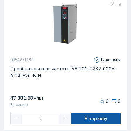
0854251199
В наличии
Преобразователь частоты VF-101-P2K2-0006-
A-T4-E20-B-H
47 881,58
₽/шт.
0
0
В розницу
В корзину