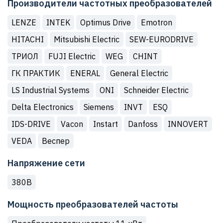
Производители частотных преобразователей
LENZE
INTEK
Optimus Drive
Emotron
HITACHI
Mitsubishi Electric
SEW-EURODRIVE
ТРИОЛ
FUJI Electric
WEG
CHINT
ГК ПРАКТИК
ENERAL
General Electric
LS Industrial Systems
ONI
Schneider Electric
Delta Electronics
Siemens
INVT
ESQ
IDS-DRIVE
Vacon
Instart
Danfoss
INNOVERT
VEDA
Веспер
Напряжение сети
380В
Мощность преобразователей частоты