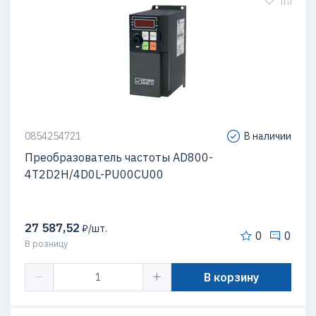
0854254721
В наличии
Преобразователь частоты AD800-
4T2D2H/4D0L-PU00CU00
27 587,52
₽/шт.
0
0
В розницу
В корзину