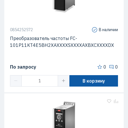
0854252572
В наличии
Преобразователь частоты FC-
101P11KT4E5BH2XAXXXXSXXXXAXBXCXXXXDX
По запросу
0
0
В корзину