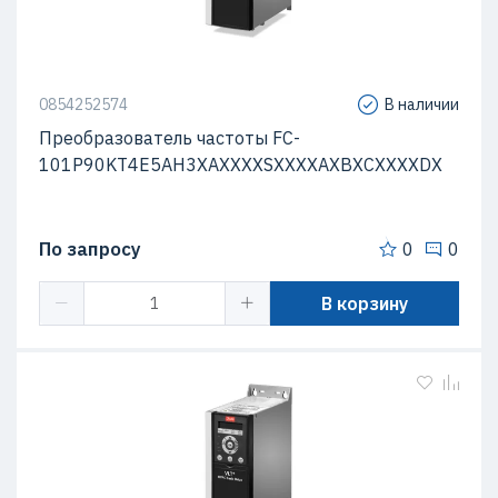
0854252574
В наличии
Преобразователь частоты FC-
101P90KT4E5AH3XAXXXXSXXXXAXBXCXXXXDX
По запросу
0
0
В корзину