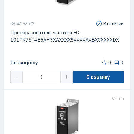
0854252577
В наличии
Преобразователь частоты FC-
101PK75T4E5AH3XAXXXXSXXXXAXBXCXXXXDX
По запросу
0
0
В корзину