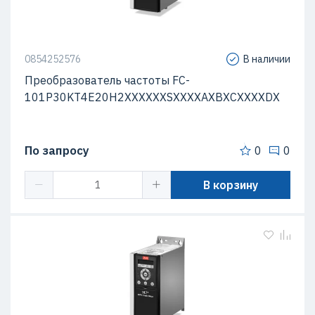
0854252576
В наличии
Преобразователь частоты FC-
101P30KT4E20H2XXXXXXSXXXXAXBXCXXXXDX
По запросу
0
0
В корзину