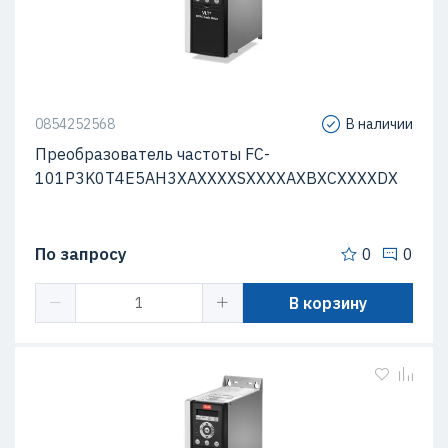
0854252568
В наличии
Преобразователь частоты FC-
101P3K0T4E5AH3XAXXXXSXXXXAXBXCXXXXDX
По запросу
0
0
В корзину