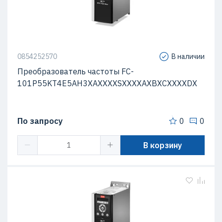
0854252570
В наличии
Преобразователь частоты FC-
101P55KT4E5AH3XAXXXXSXXXXAXBXCXXXXDX
По запросу
0
0
В корзину