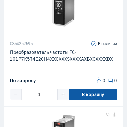
0854252595
В наличии
Преобразователь частоты FC-
101P7K5T4E20H4XXCXXXSXXXXAXBXCXXXXDX
По запросу
0
0
В корзину