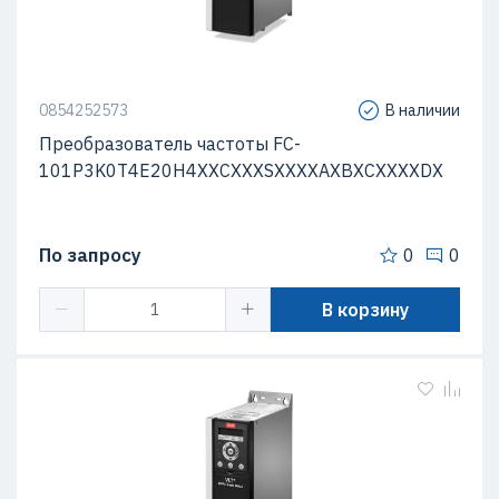
0854252573
В наличии
Преобразователь частоты FC-
101P3K0T4E20H4XXCXXXSXXXXAXBXCXXXXDX
По запросу
0
0
В корзину