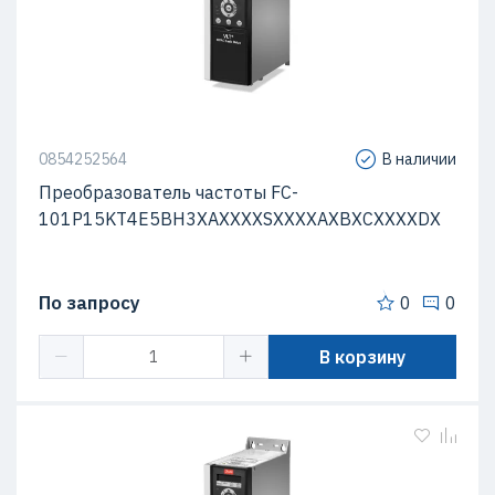
0854252564
В наличии
Преобразователь частоты FC-
101P15KT4E5BH3XAXXXXSXXXXAXBXCXXXXDX
По запросу
0
0
В корзину