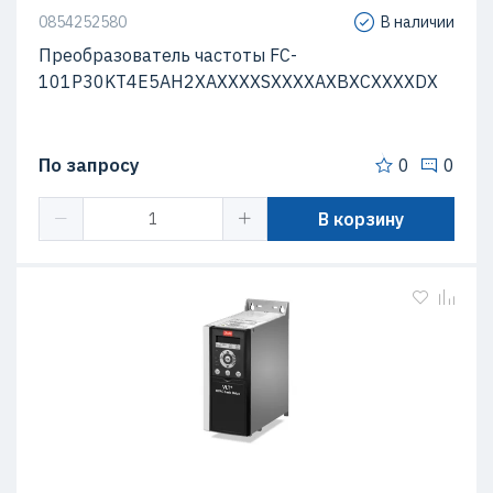
0854252580
В наличии
Преобразователь частоты FC-
101P30KT4E5AH2XAXXXXSXXXXAXBXCXXXXDX
По запросу
0
0
В корзину