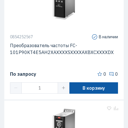
0854252567
В наличии
Преобразователь частоты FC-
101P90KT4E5AH2XAXXXXSXXXXAXBXCXXXXDX
По запросу
0
0
В корзину