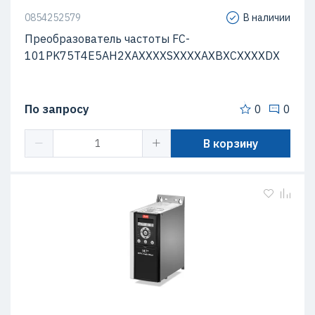
0854252579
В наличии
Преобразователь частоты FC-
101PK75T4E5AH2XAXXXXSXXXXAXBXCXXXXDX
По запросу
0
0
В корзину