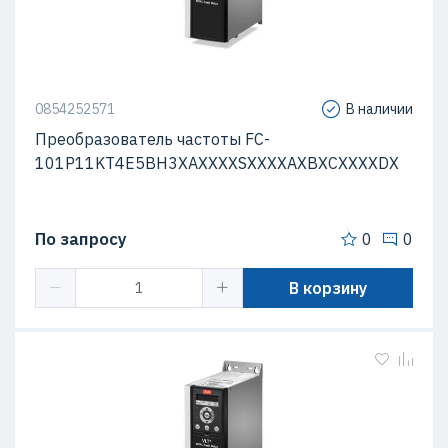
0854252571
В наличии
Преобразователь частоты FC-
101P11KT4E5BH3XAXXXXSXXXXAXBXCXXXXDX
По запросу
0
0
В корзину