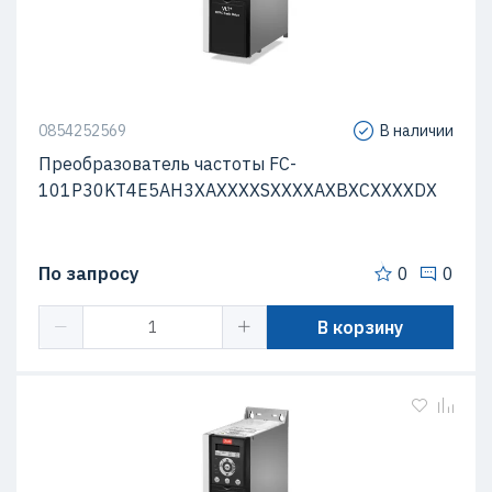
0854252569
В наличии
Преобразователь частоты FC-
101P30KT4E5AH3XAXXXXSXXXXAXBXCXXXXDX
По запросу
0
0
В корзину