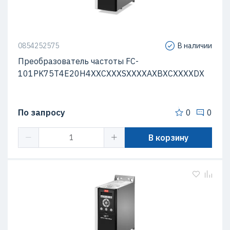
0854252575
В наличии
Преобразователь частоты FC-
101PK75T4E20H4XXCXXXSXXXXAXBXCXXXXDX
По запросу
0
0
В корзину