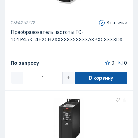
0854252578
В наличии
Преобразователь частоты FC-
101P45KT4E20H2XXXXXXSXXXXAXBXCXXXXDX
По запросу
0
0
В корзину