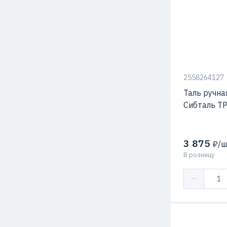
2558264127
Таль ручна
Сибталь Т
3 875
₽/ш
В розницу