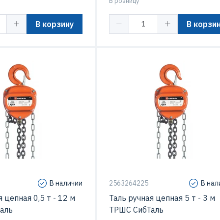
В розницу
В корзину
В корзи
В наличии
2563264225
В нал
 цепная 0,5 т - 12 м
Таль ручная цепная 5 т - 3 м
аль
ТРШС СибТаль