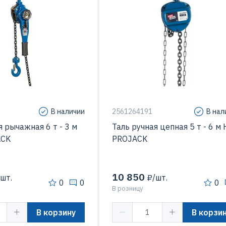
В наличии
2561264191
В нал
я рычажная 6 т - 3 м
Таль ручная цепная 5 т - 6 м
ACK
PROJACK
10 850
шт.
₽/шт.
0
0
0
В розницу
В корзину
В корзи