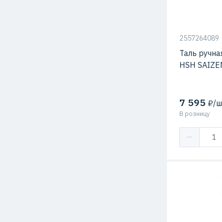
2557264089
Таль ручна
HSH SAIZE
7 595
₽/ш
В розницу