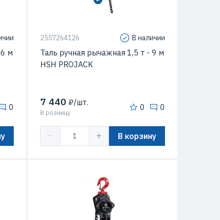
ичии
2557264126
В наличии
 6 м
Таль ручная рычажная 1,5 т - 9 м
HSH PROJACK
7 440
₽/шт.
0
0
0
В розницу
ну
В корзину