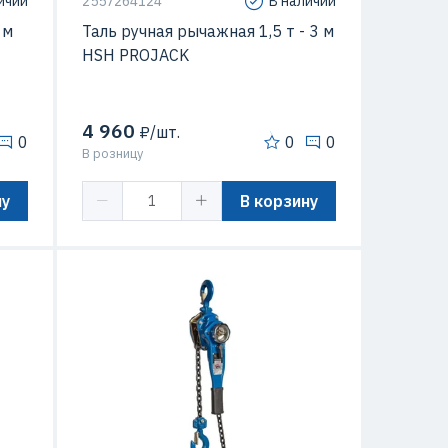
ичии
2557264124
В наличии
 м
Таль ручная рычажная 1,5 т - 3 м
HSH PROJACK
4 960
₽/шт.
0
0
0
В розницу
ну
В корзину