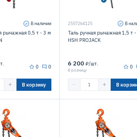
В наличии
2557264125
В нал
я рычажная 0,5 т - 3 м
Таль ручная рычажная 1,5 т -
N
HSH PROJACK
6 200
т.
₽/шт.
0
0
0
В розницу
В корзину
В корзи