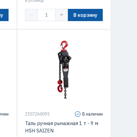
В розницу
ну
В корзину
ичии
2557264095
В наличии
Таль ручная рычажная 1 т - 9 м
HSH SAIZEN