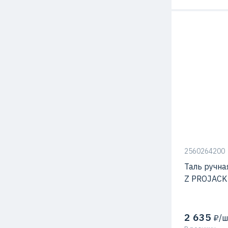
2560264200
Таль ручная
Z PROJACK
2 635
₽/ш