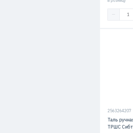
В розницу
2563264207
Таль ручная
ТРШС Сибт