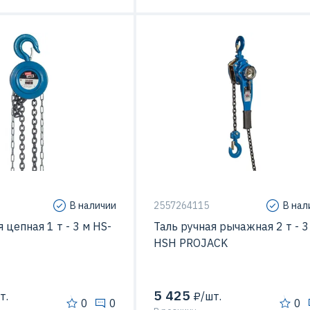
В наличии
2557264115
В нал
 цепная 1 т - 3 м HS-
Таль ручная рычажная 2 т - 3
HSH PROJACK
5 425
т.
₽/шт.
0
0
0