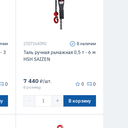
ичии
2557264090
В наличии
- 3
Таль ручная рычажная 0,5 т - 6 м
HSH SAIZEN
7 440
₽/шт.
0
0
0
В розницу
ну
В корзину