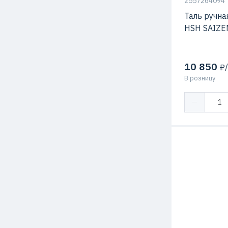
2557264094
Таль ручна
HSH SAIZE
10 850
₽/
В розницу