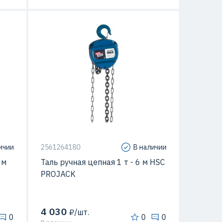
ичии
2561264180
В наличии
 м
Таль ручная цепная 1 т - 6 м HSC
PROJACK
4 030
₽/шт.
0
0
0