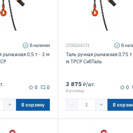
В наличии
2558264131
В нал
я рычажная 0,5 т - 3 м
Таль ручная рычажная 0,75 т 
РСР
м ТРСР СибТаль
3 875
т.
₽/шт.
0
0
0
В розницу
В корзину
В корзи