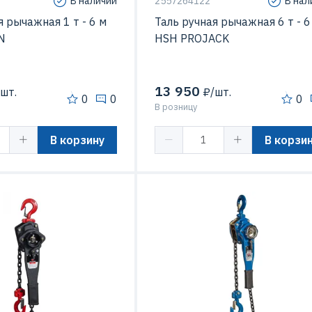
В наличии
2557264122
В нал
я рычажная 1 т - 6 м
Таль ручная рычажная 6 т - 6
N
HSH PROJACK
13 950
шт.
₽/шт.
0
0
0
В розницу
В корзину
В корзи