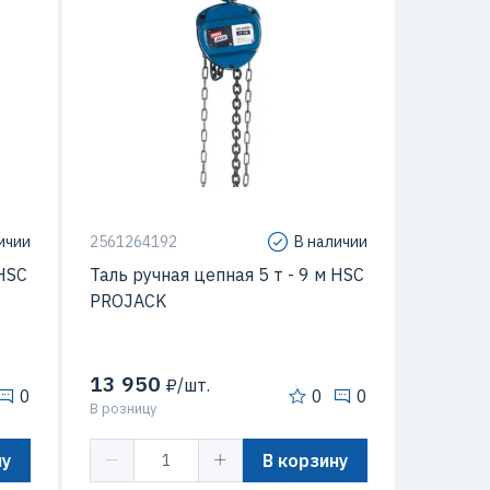
ичии
2561264192
В наличии
 HSC
Таль ручная цепная 5 т - 9 м HSC
PROJACK
13 950
₽/шт.
0
0
0
В розницу
ну
В корзину