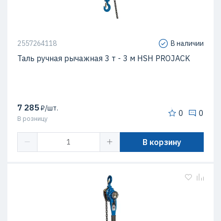
2557264118
В наличии
Таль ручная рычажная 3 т - 3 м HSH PROJACK
7 285
₽/шт.
0
0
В розницу
В корзину