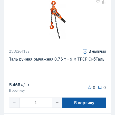
2558264132
В наличии
Таль ручная рычажная 0,75 т - 6 м ТРСР СибТаль
5 468
₽/шт.
0
0
В розницу
В корзину