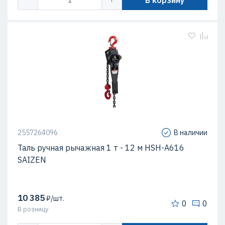
В корзину
2557264096
В наличии
Таль ручная рычажная 1 т - 12 м HSH-A616
SAIZEN
10 385
₽/шт.
0
0
В розницу