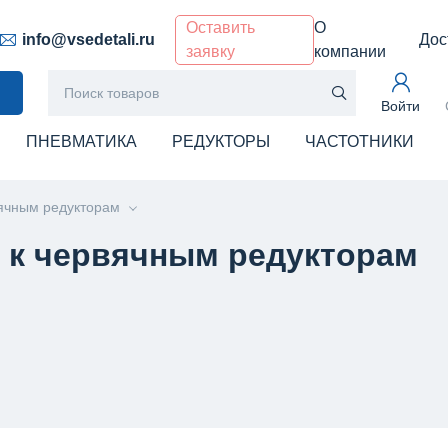
Оставить
О
info@vsedetali.ru
Дос
заявку
компании
Войти
ПНЕВМАТИКА
РЕДУКТОРЫ
ЧАСТОТНИКИ
ячным редукторам
 к червячным редукторам