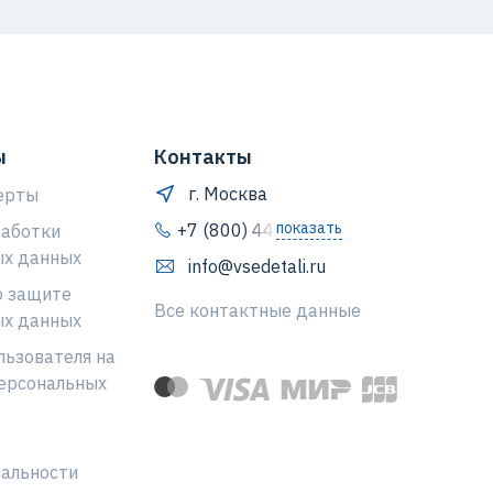
ы
Контакты
г. Москва
ерты
показать
+7 (800) 444-64-80
работки
ых данных
info@vsedetali.ru
о защите
Все контактные данные
ых данных
льзователя на
ерсональных
альности