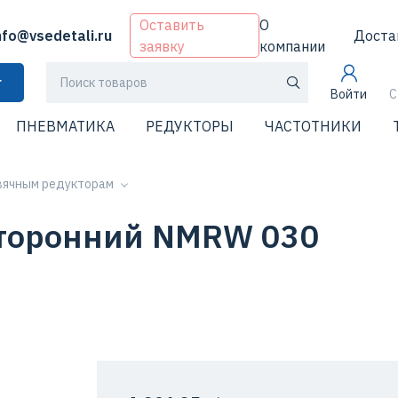
Оставить
О
nfo@vsedetali.ru
Доста
заявку
компании
г
Войти
С
ПНЕВМАТИКА
РЕДУКТОРЫ
ЧАСТОТНИКИ
рвячным редукторам
сторонний NMRW 030