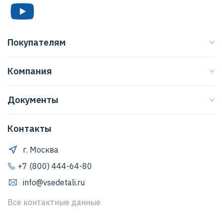
Покупателям
Каталог
Компания
Бренды
О нас
Доставка
Документы
Журнал
Способы оплаты
Договор оферты
Регионы
Клиентская поддержка
Контакты
Правила обработки персональных данных
Договор оферты
Как оформить заказ
Положение о защите персональных данных
г. Москва
Обратная связь
Согласие Пользователя на обработку персональных
+7 (800) 444-64-80
данных
info@vsedetali.ru
Политика конфиденциальности
Все контактные данные