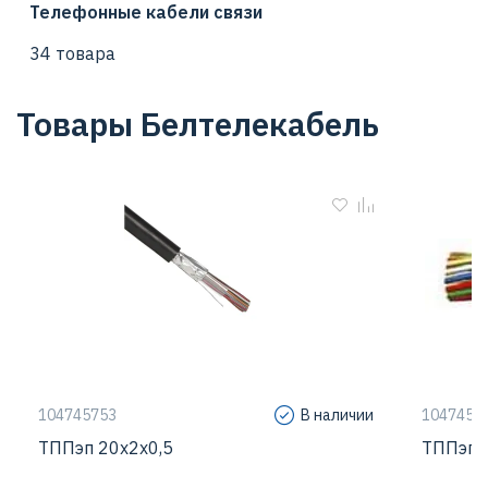
Телефонные кабели связи
34 товара
Товары Белтелекабель
104745753
В наличии
1047457
ТППэп 20х2х0,5
ТППэп 