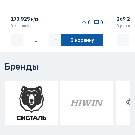
173 925
269 29
₽/км
0
0
В розницу
В розницу
В корзину
Бренды