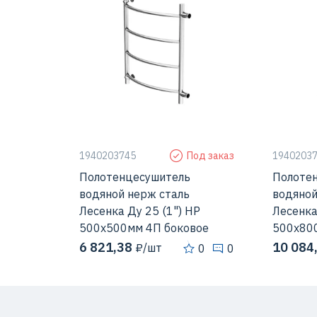
1940203745
Под заказ
1940203
Полотенцесушитель
Полоте
водяной нерж сталь
водяной
Лесенка Ду 25 (1") НР
Лесенка
500х500мм 4П боковое
500х80
подключени...
подключ
6 821,38
10 084
₽/шт
0
0