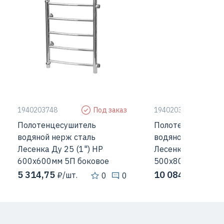
1940203748
Под заказ
1940203749
Полотенцесушитель
Полотенцесушите
водяной нерж сталь
водяной нерж ста
Лесенка Ду 25 (1") НР
Лесенка Ду 25 (1"
600х600мм 5П боковое
500х800мм 6П бо
подключени...
подключени...
5 314,75
10 084,63
₽/шт.
₽/шт
0
0