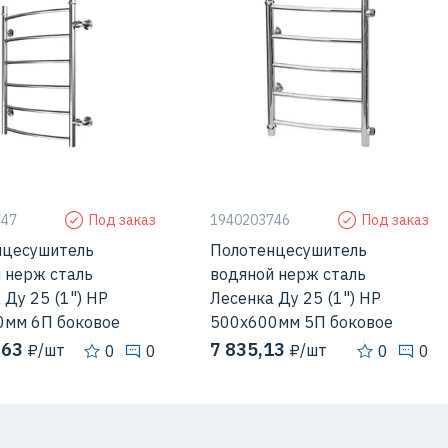
747
Под заказ
1940203746
Под заказ
нцесушитель
Полотенцесушитель
 нерж сталь
водяной нерж сталь
 Ду 25 (1") НР
Лесенка Ду 25 (1") НР
0мм 6П боковое
500х600мм 5П боковое
ени...
подключени...
,63
7 835,13
₽/шт
₽/шт
0
0
0
0