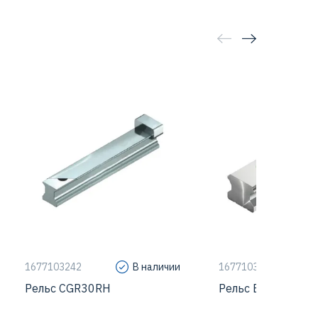
Тип крепления рельса
R, сверху
Тип крепления рельс
Типоразмер
30
Типоразмер
Класс точности
H
Класс точности
Серия
CG
Серия
1677103242
В наличии
1677103243
Рельс CGR30RH
Рельс EGR30UH