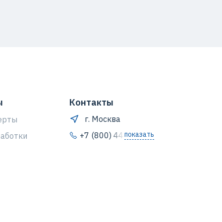
ы
Контакты
г. Москва
ерты
показать
+7 (800) 444-64-80
работки
ых данных
info@vsedetali.ru
о защите
Все контактные данные
ых данных
льзователя на
ерсональных