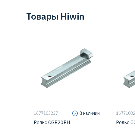
Товары Hiwin
Тип креп
Типораз
Класс то
Серия
1677103237
В наличии
1677103
Рельс CGR20RH
Рельс 