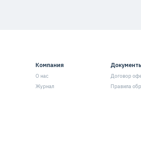
Компания
Документ
О нас
Договор оф
Журнал
Правила об
персональн
Регионы
Положение 
ы
Обратная связь
персональн
ддержка
Карта сайта
Согласие По
аказ
обработку п
данных