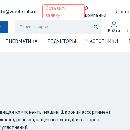
Оставить
О
nfo@vsedetali.ru
Доста
заявку
компании
г
Войти
С
ПНЕВМАТИКА
РЕДУКТОРЫ
ЧАСТОТНИКИ
водящая компоненты машин. Широкий ассортимент
оков), рельсов, защитных лент, фиксаторов,
 уплотнений.