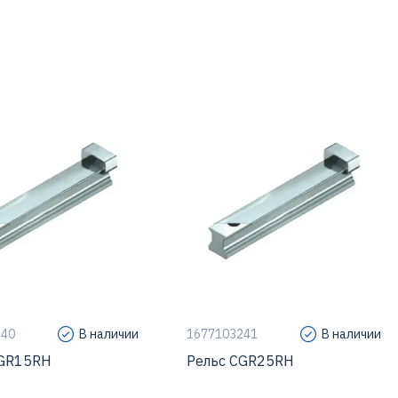
ления рельса
R, сверху
Тип крепления рельса
R, сверху
мер
15
Типоразмер
25
чности
H
Класс точности
H
CG
Серия
CG
240
В наличии
1677103241
В наличии
CGR15RH
Рельс CGR25RH