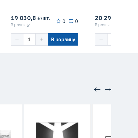
19 030,8
20 292
₽/шт.
₽/шт.
0
0
В розницу
В розницу
В корзину
В