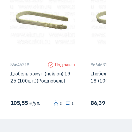
86646318
Под заказ
86646317
Дюбель-хомут (нейлон) 19-
Дюбель-хомут (не
25 (100шт.)(Росдюбель)
18 (100шт.)(Росд
105,55
86,39
₽/уп.
₽/уп.
0
0