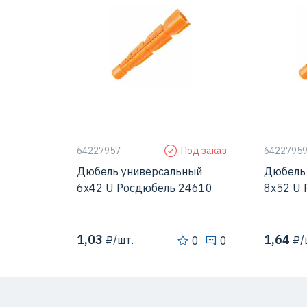
Диаметр засверленого
6 мм
Диаметр 
отверстия
отверсти
Исполнение
Универсальный
Исполне
дюбель
Материал
Полипропилен
Материа
64227957
Под заказ
6422795
Дюбель универсальный
Дюбель
6х42 U Росдюбель 24610
8х52 U
1,03
1,64
₽/шт.
₽/
0
0