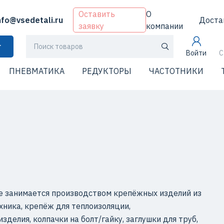
Оставить
О
nfo@vsedetali.ru
Доста
заявку
компании
г
Войти
С
ПНЕВМАТИКА
РЕДУКТОРЫ
ЧАСТОТНИКИ
е занимается производством крепёжных изделий из
хника, крепёж для теплоизоляции,
делия, колпачки на болт/гайку, заглушки для труб,