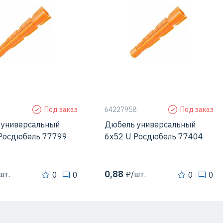
засверленого
8 мм
Диаметр засверленого
6 мм
я
отверстия
ние
Универсальный
Исполнение
Универсальный
дюбель
дюбель
л
Полипропилен
Материал
Полипропилен
9
Под заказ
64227958
Под заказ
 универсальный
Дюбель универсальный
 Росдюбель 77799
6х52 U Росдюбель 77404
0,88
шт.
₽/шт.
0
0
0
0