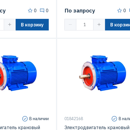
су
По запросу
0
0
0
В корзину
В корзи
В наличии
01842168
В нал
игатель крановый
Электродвигатель крановый