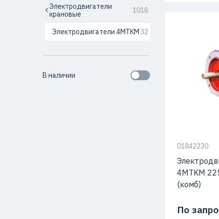
Электродвигатели
1018
крановые
Электродвигатели 4MTKM
32
В наличии
01842230
Электродв
4MTKM 22
(комб)
По запро