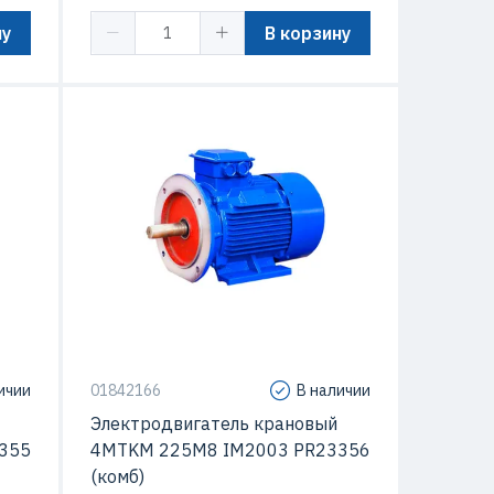
ну
В корзину
ичии
01842166
В наличии
Электродвигатель крановый
355
4MTKM 225M8 IM2003 PR23356
(комб)