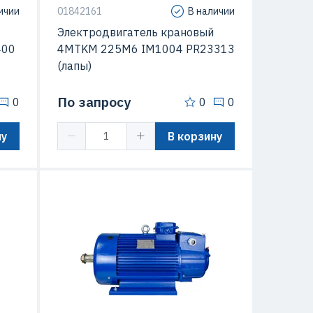
ичии
01842161
В наличии
Электродвигатель крановый
400
4MTKM 225M6 IM1004 PR23313
(лапы)
По запросу
0
0
0
ну
В корзину