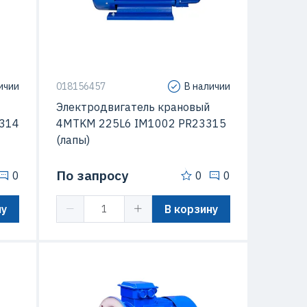
ичии
018156457
В наличии
Электродвигатель крановый
314
4MTKM 225L6 IM1002 PR23315
(лапы)
По запросу
0
0
0
ну
В корзину