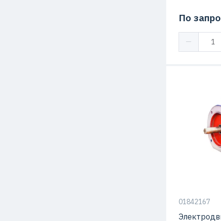
По запро
01842167
Электродв