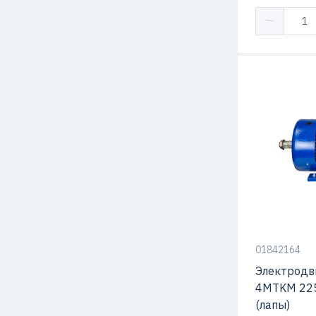
01842164
Электродв
4MTKM 225
(лапы)