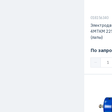
018156340
Электродв
4MTKM 22
(лапы)
По запро