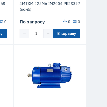
358
4MTKM 225M6 IM2004 PR23397
(комб)
По запросу
0
0
0
ну
В корзину