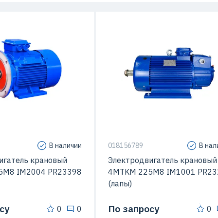
В наличии
018156789
В нал
игатель крановый
Электродвигатель крановый
5M8 IM2004 PR23398
4MTKM 225M8 IM1001 PR23
(лапы)
су
По запросу
0
0
0