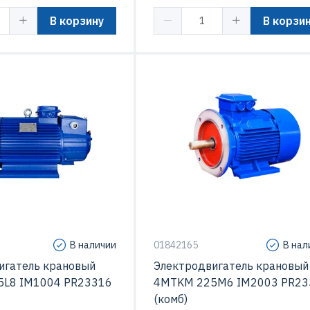
В корзину
В корзи
В наличии
01842165
В нал
игатель крановый
Электродвигатель крановый
L8 IM1004 PR23316
4MTKM 225M6 IM2003 PR23
(комб)