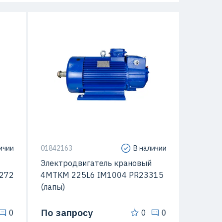
ичии
01842163
В наличии
Электродвигатель крановый
272
4MTKM 225L6 IM1004 PR23315
(лапы)
По запросу
0
0
0