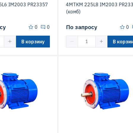
L6 IM2003 PR23357
4MTKM 225L8 IM2003 PR23
(комб)
су
По запросу
0
0
0
В корзину
В корзи