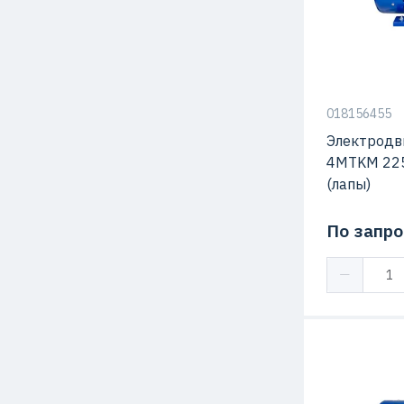
018156455
Электродв
4MTKM 22
(лапы)
По запро