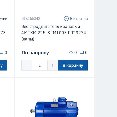
ичии
018156342
В наличии
Электродвигатель крановый
273
4MTKM 225L8 IM1003 PR23274
(лапы)
По запросу
0
0
0
ну
В корзину