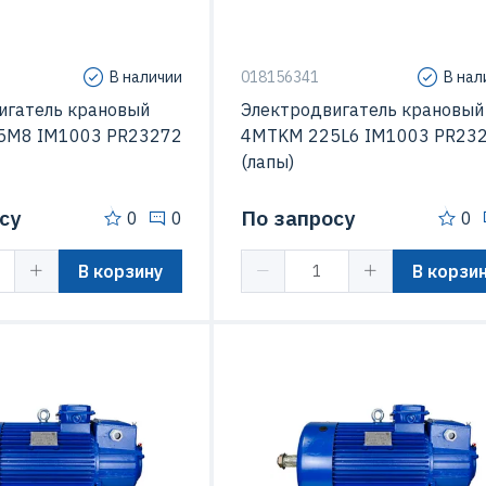
В наличии
018156341
В нал
игатель крановый
Электродвигатель крановый
5M8 IM1003 PR23272
4MTKM 225L6 IM1003 PR23
(лапы)
су
По запросу
0
0
0
В корзину
В корзи