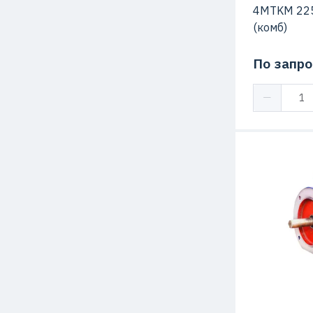
4MTKM 225
(комб)
По запро