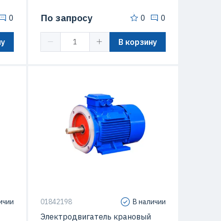
По запросу
0
0
0
ну
В корзину
ичии
01842198
В наличии
Электродвигатель крановый