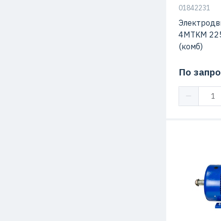
01842231
Электродв
4MTKM 225
(комб)
По запро