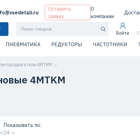
Оставить
О
nfo@vsedetali.ru
Доста
заявку
компании
г
Войти
С
ПНЕВМАТИКА
РЕДУКТОРЫ
ЧАСТОТНИКИ
лектродвигатели 4MTKM
ановые 4MTKM
:
Показывать по:
24