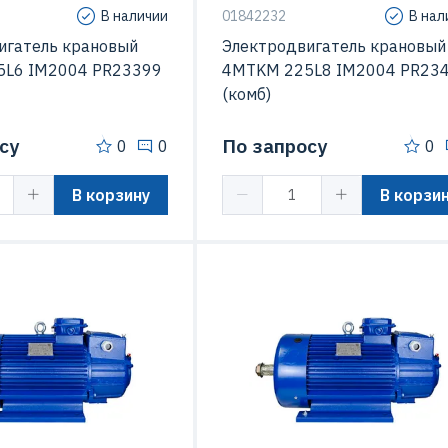
В наличии
01842232
В нал
игатель крановый
Электродвигатель крановый
L6 IM2004 PR23399
4MTKM 225L8 IM2004 PR23
(комб)
су
По запросу
0
0
0
В корзину
В корзи