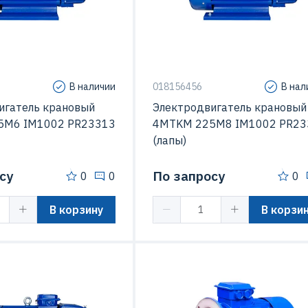
В наличии
018156456
В нал
игатель крановый
Электродвигатель крановый
5M6 IM1002 PR23313
4MTKM 225M8 IM1002 PR23
(лапы)
су
По запросу
0
0
0
В корзину
В корзи