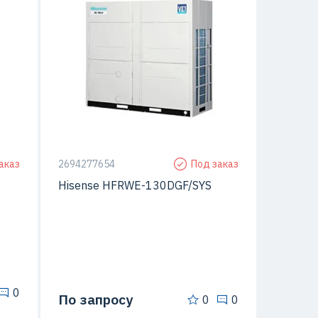
ьный
rew)
Тип чиллера
модульный
аказ
2694277654
Под заказ
Hisense HFRWE-130DGF/SYS
0
По запросу
0
0