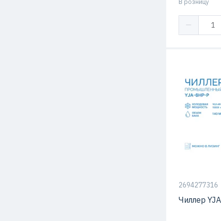
В розницу
Тип компрес
2694277316
Чиллер YJ