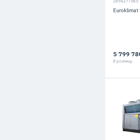
2694277565
Euroklima
5 799 78
В розницу
Тип компрес