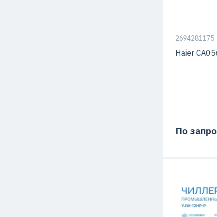
Тип чиллера
2694281175
Haier CA0
По запро