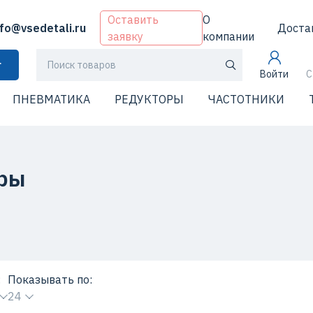
Оставить
О
nfo@vsedetali.ru
Доста
заявку
компании
г
Войти
С
ПНЕВМАТИКА
РЕДУКТОРЫ
ЧАСТОТНИКИ
ры
:
Показывать по:
24