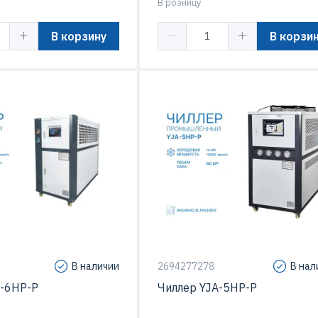
В розницу
В корзину
В корзи
сора
Спиральный
Тип компрессора
Спирал
В наличии
2694277278
В нал
A-6HP-P
Чиллер YJA-5HP-P