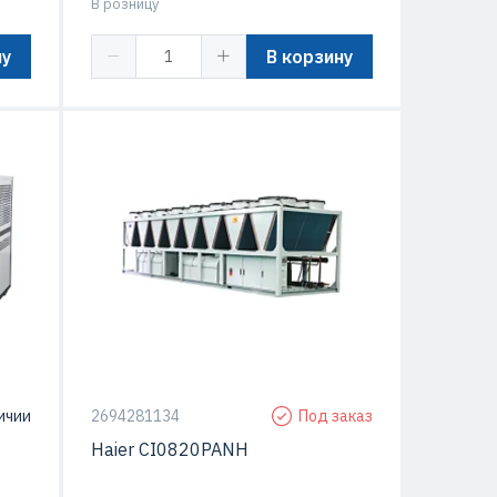
В розницу
ну
В корзину
Тип компрессора
Винтовой (Screw)
ьный
Тип чиллера
модульный
ичии
2694281134
Под заказ
Haier CI0820PANH