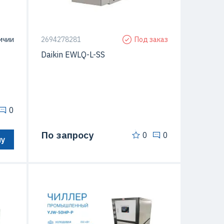
ьный
Тип чиллера
моноблок
ичии
2694278281
Под заказ
Daikin EWLQ-L-SS
0
По запросу
0
0
ну