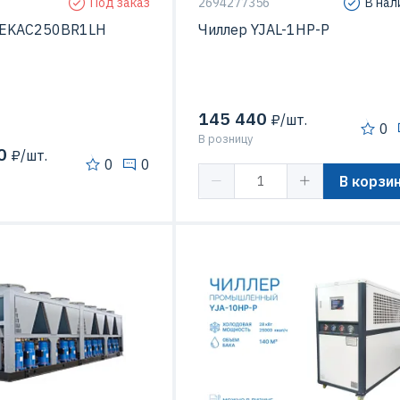
Под заказ
2694277356
В нал
t EKAC250BR1LH
Чиллер YJAL-1HP-P
145 440
₽/шт.
0
В розницу
0
₽/шт.
0
0
В корзи
сора
Спиральный (Scroll)