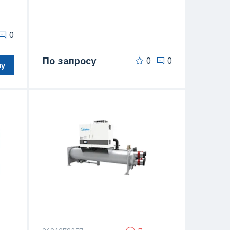
0
По запросу
0
0
ну
Тип чиллера
моноблок
Тип компрессора
Винтовой (Screw)