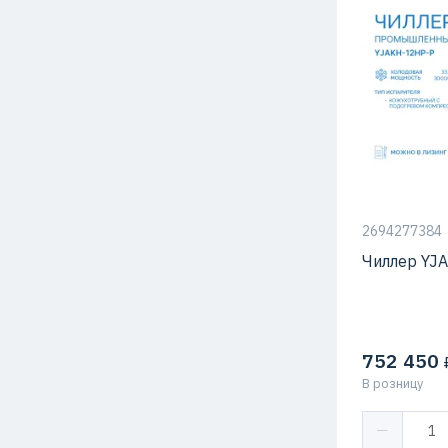
Тип компрес
2694277384
Чиллер YJ
752 450
₽
В розницу