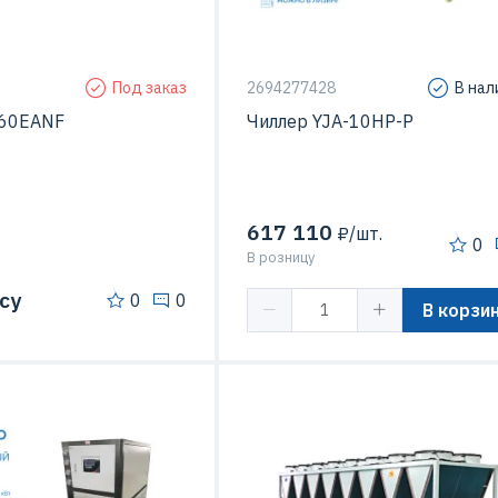
модульный
Тип компрессора
Спирал
Под заказ
2694277428
В нал
560EANF
Чиллер YJA-10HP-P
617 110
₽/шт.
0
В розницу
су
0
0
В корзи