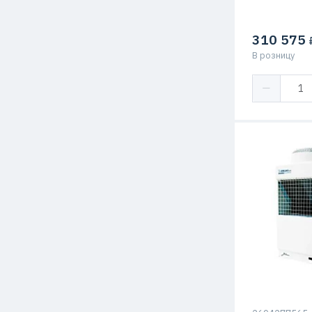
310 575
₽
В розницу
Тип чиллера