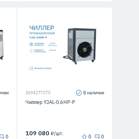
ьный
ичии
2694277375
В наличии
Чиллер YJAL-0.6HP-P
109 080
₽/шт.
0
0
0