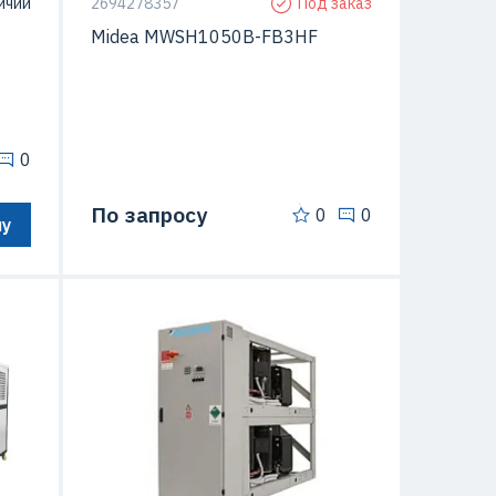
ичии
2694278357
Под заказ
Midea MWSH1050B-FB3HF
0
По запросу
0
0
ну