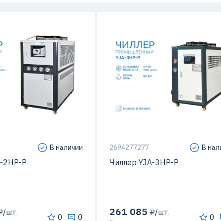
сора
Спиральный
Тип компрессора
Спирал
В наличии
2694277277
В нал
A-2HP-P
Чиллер YJA-3HP-P
261 085
/шт.
₽/шт.
0
0
0