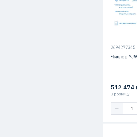
Тип компрес
2694277345
Чиллер YJ
512 474
₽
В розницу