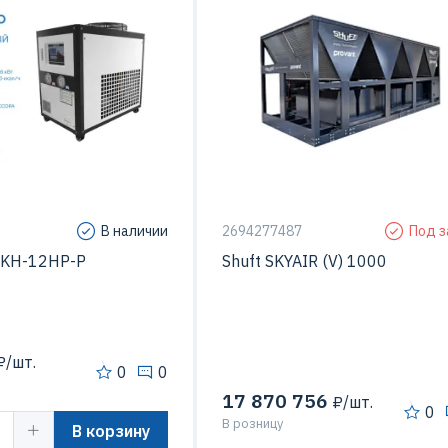
Тип чиллера
модул
сора
Спиральный
Тип компрессора
Винтовой (Sc
В наличии
2694277487
Под з
AKH-12HP-P
Shuft SKYAIR (V) 1000
/шт.
0
0
17 870 756
₽/шт.
0
В розницу
В корзину