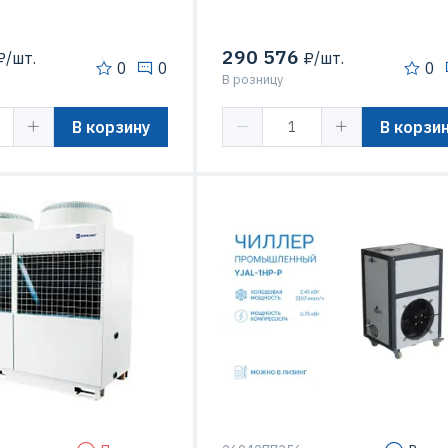
290 576
/шт.
₽/шт.
0
0
0
В розницу
В корзину
В корзи
модульный