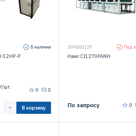
Тип чиллера
модул
сора
Спиральный
Тип компрессора
Винтовой (Sc
В наличии
2694281129
Под з
W-12HP-P
Haier CI1270PANH
/шт.
0
0
По запросу
0
В корзину