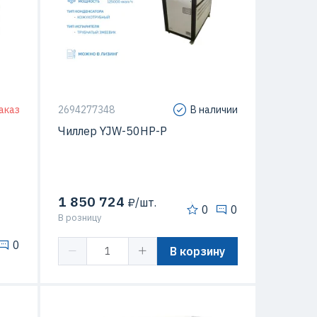
ьный
rew)
Тип компрессора
Спиральный
аказ
2694277348
В наличии
Чиллер YJW-50HP-P
1 850 724
₽/шт.
0
0
В розницу
0
В корзину