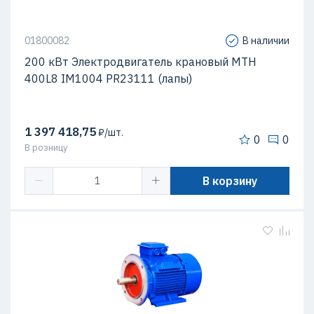
01800082
В наличии
200 кВт Электродвигатель крановый MTH
400L8 IM1004 PR23111 (лапы)
1 397 418,75
₽/шт.
0
0
В розницу
В корзину