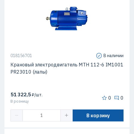
018156701
В наличии
Крановый электродвигатель МТН 112-6 IM1001
PR23010 (лапы)
51 322,5
₽/шт.
0
0
В розницу
В корзину