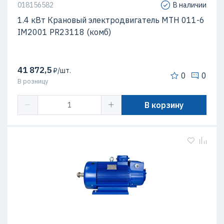
018156582
В наличии
1.4 кВт Крановый электродвигатель МТН 011-6
IM2001 PR23118 (комб)
41 872,5
₽/шт.
0
0
В розницу
В корзину