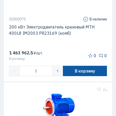
01800075
В наличии
200 кВт Электродвигатель крановый MTH
400L8 IM2003 PR23169 (комб)
1 463 962,5
₽/шт.
0
0
В розницу
В корзину