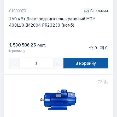
01800070
В наличии
160 кВт Электродвигатель крановый MTH
400L10 IM2004 PR23230 (комб)
1 530 506,25
₽/шт.
0
0
В розницу
В корзину