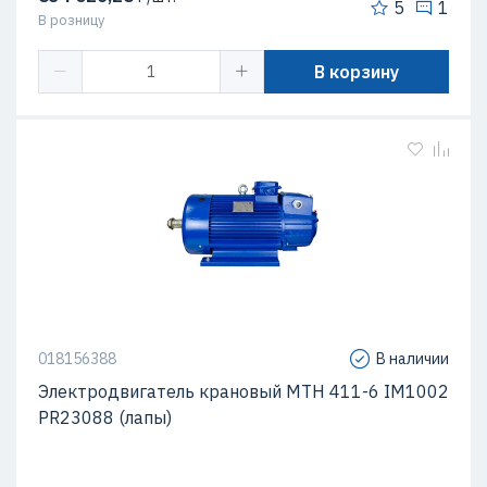
5
1
В розницу
В корзину
018156388
В наличии
Электродвигатель крановый МТН 411-6 IM1002
PR23088 (лапы)