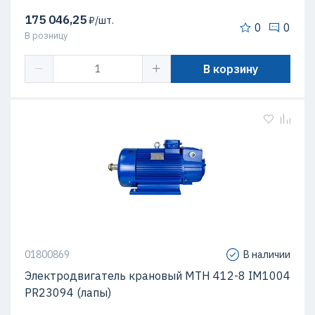
175 046,25
₽/шт.
0
0
В розницу
В корзину
01800869
В наличии
Электродвигатель крановый МТН 412-8 IM1004
PR23094 (лапы)