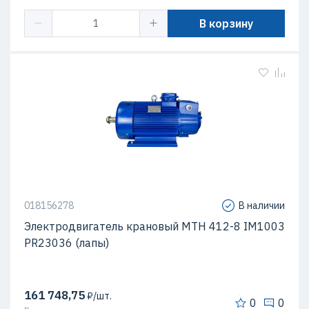
В корзину
018156278
В наличии
Электродвигатель крановый МТН 412-8 IM1003
PR23036 (лапы)
161 748,75
₽/шт.
0
0