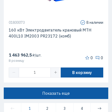
01800073
В наличии
160 кВт Электродвигатель крановый MTH
400L10 IM2003 PR23172 (комб)
1 463 962,5
₽/шт.
0
0
В розницу
В корзину
Показать еще
1
2
3
4