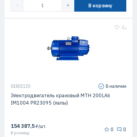
В корзину
01801120
В наличии
Электродвигатель крановый MTH 200LА6
IM1004 PR23095 (лапы)
154 387,5
₽/шт.
0
0
В розницу