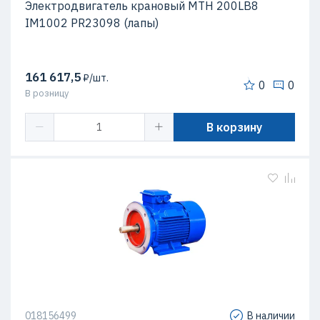
Электродвигатель крановый MTH 200LB8
IM1002 PR23098 (лапы)
161 617,5
₽/шт.
0
0
В розницу
В корзину
018156499
В наличии