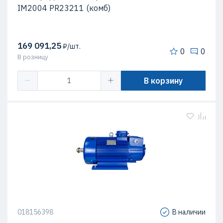
IM2004 PR23211 (комб)
169 091,25
₽/шт.
0
0
В розницу
В корзину
018156398
В наличии