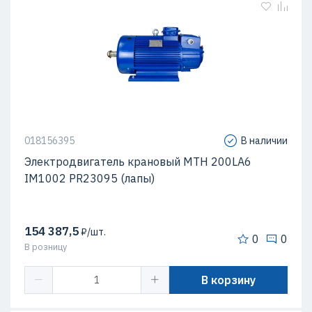
018156395
В наличии
Электродвигатель крановый MTH 200LА6
IM1002 PR23095 (лапы)
154 387,5
₽/шт.
0
0
В розницу
В корзину