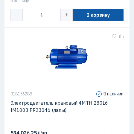
В розницу
В корзину
018156288
В наличии
Электродвигатель крановый 4МТН 280L6
IM1003 PR23046 (лапы)
534 026,25
₽/шт.