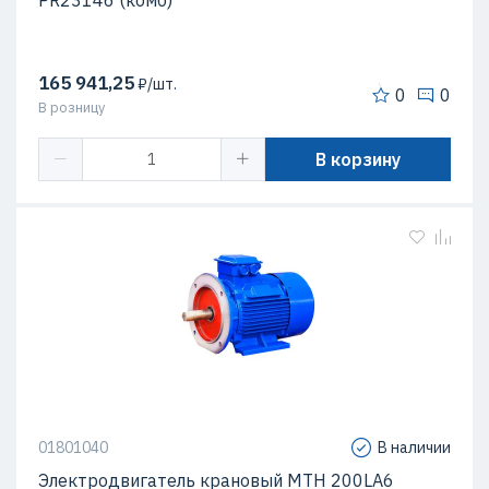
PR23146 (комб)
165 941,25
₽/шт.
0
0
В розницу
В корзину
01801040
В наличии
Электродвигатель крановый MTH 200LА6