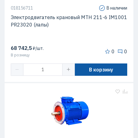
018156711
В наличии
Электродвигатель крановый МТН 211-6 IM1001
PR23020 (лапы)
68 742,5
₽/шт.
0
0
В розницу
В корзину