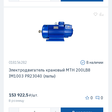
018156282
В наличии
Электродвигатель крановый MTH 200LB8
IM1003 PR23040 (лапы)
153 922,5
₽/шт.
0
0
В розницу