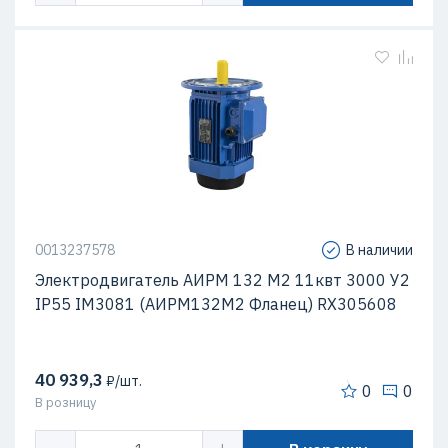
0013237578
В наличии
Электродвигатель АИРМ 132 М2 11квт 3000 У2
IP55 IM3081 (АИРМ132М2 Фланец) RX305608
40 939,3
₽/шт.
0
0
В розницу