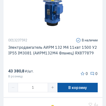
0013237592
В наличии
Электродвигатель АИРМ 132 М4 11квт 1500 У2
IP55 IM3081 (АИРМ132М4 Фланец) RX877879
43 380,8
₽/шт.
0
0
В розницу
В корзину