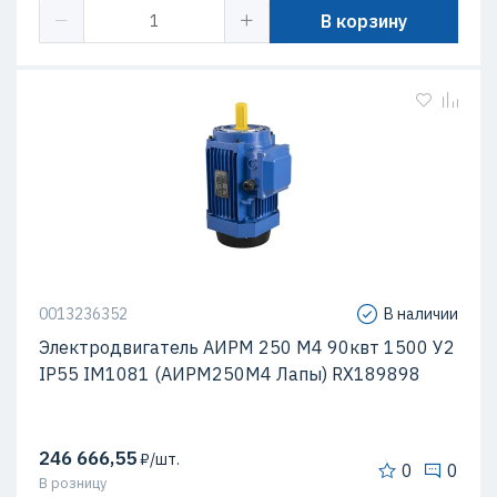
В корзину
0013236352
В наличии
Электродвигатель АИРМ 250 М4 90квт 1500 У2
IP55 IM1081 (АИРМ250М4 Лапы) RX189898
246 666,55
₽/шт.
0
0
В розницу