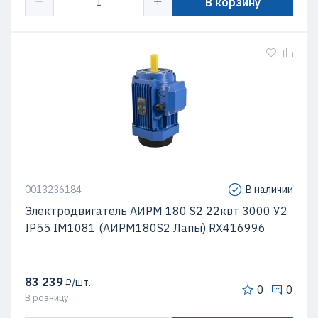
В корзину
0013236184
В наличии
Электродвигатель АИРМ 180 S2 22квт 3000 У2
IP55 IM1081 (АИРМ180S2 Лапы) RX416996
83 239
₽/шт.
0
0
В розницу