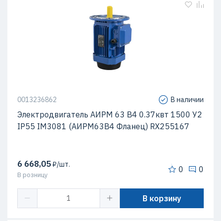
0013236862
В наличии
Электродвигатель АИРМ 63 В4 0.37квт 1500 У2
IP55 IM3081 (АИРМ63В4 Фланец) RX255167
6 668,05
₽/шт.
0
0
В розницу
В корзину