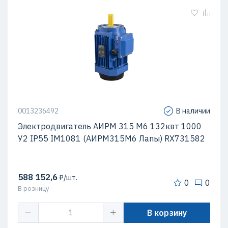
0013236492
В наличии
Электродвигатель АИРМ 315 М6 132квт 1000
У2 IP55 IM1081 (АИРМ315М6 Лапы) RX731582
588 152,6
₽/шт.
0
0
В розницу
В корзину