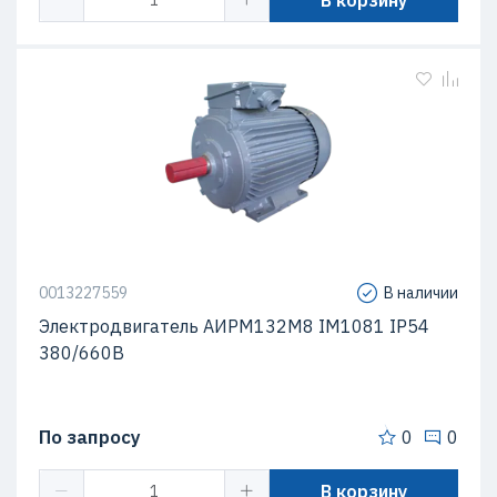
В корзину
0013227559
В наличии
Электродвигатель АИРМ132M8 IM1081 IP54
380/660В
По запросу
0
0
В корзину