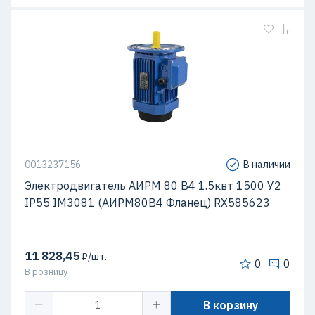
0013237156
В наличии
Электродвигатель АИРМ 80 В4 1.5квт 1500 У2
IP55 IM3081 (АИРМ80В4 Фланец) RX585623
11 828,45
₽/шт.
0
0
В розницу
В корзину