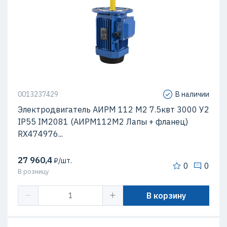
0013237429
В наличии
Электродвигатель АИРМ 112 М2 7.5квт 3000 У2
IP55 IM2081 (АИРМ112М2 Лапы + фланец)
RX474976...
27 960,4
₽/шт.
0
0
В розницу
В корзину