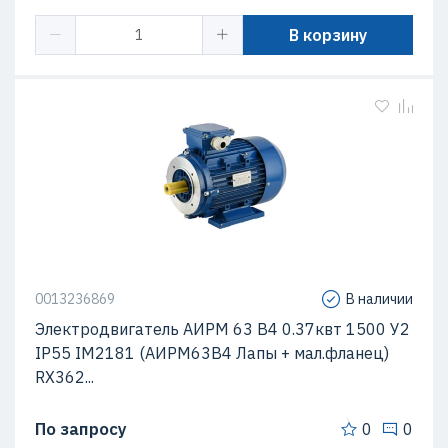
В корзину
0013236869
В наличии
Электродвигатель АИРМ 63 В4 0.37квт 1500 У2
IP55 IM2181 (АИРМ63В4 Лапы + мал.фланец)
RX362...
По запросу
0
0