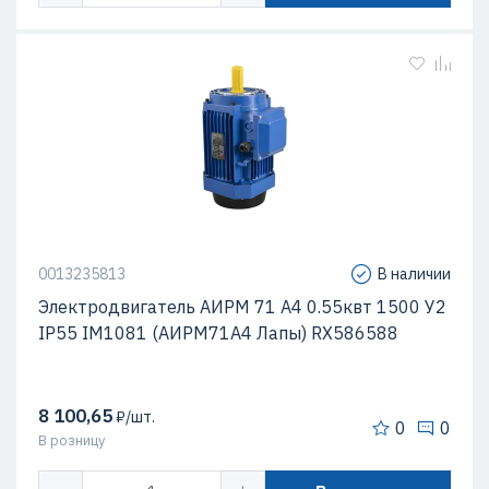
0013235813
В наличии
Электродвигатель АИРМ 71 А4 0.55квт 1500 У2
IP55 IM1081 (АИРМ71А4 Лапы) RX586588
8 100,65
₽/шт.
0
0
В розницу