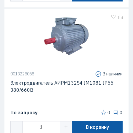
0013228058
В наличии
Электродвигатель АИРМ132S4 IM1081 IP55
380/660В
По запросу
0
0
В корзину