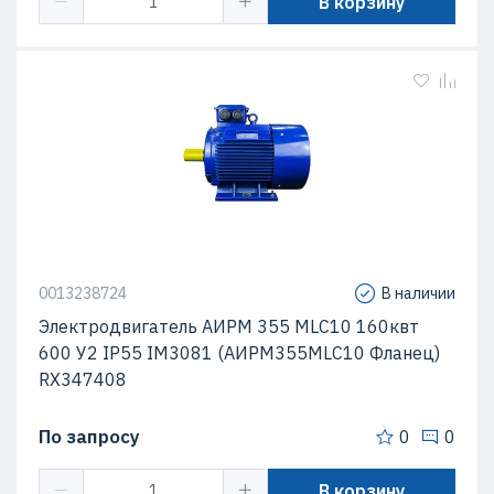
В корзину
0013238724
В наличии
Электродвигатель АИРМ 355 МLC10 160квт
600 У2 IP55 IM3081 (АИРМ355МLC10 Фланец)
RX347408
По запросу
0
0
В корзину