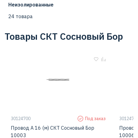
Неизолированные
24 товара
Товары СКТ Сосновый Бор
30124700
Под заказ
3012470
Провод А 16 (м) СКТ Сосновый Бор
Провод 
10003
10006