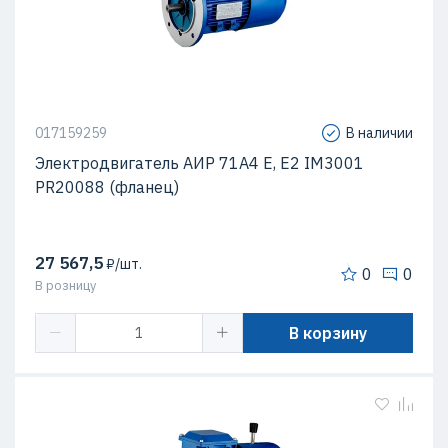
017159259
В наличии
Электродвигатель АИР 71А4 Е, Е2 IM3001
PR20088 (фланец)
27 567,5
₽/шт.
0
0
В розницу
В корзину