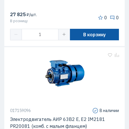
27 825
₽/шт.
0
0
В розницу
В корзину
017159096
В наличии
Электродвигатель АИР 63В2 Е, Е2 IM2181
PR20081 (комб. с малым фланцем)