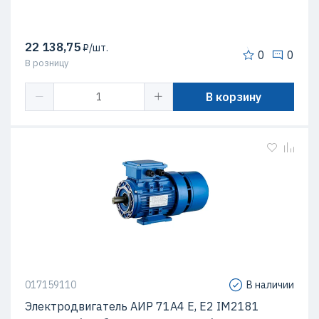
22 138,75
₽/шт.
0
0
В розницу
В корзину
017159110
В наличии
Электродвигатель АИР 71А4 Е, Е2 IM2181