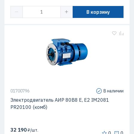
В корзину
01700796
В наличии
Электродвигатель АИР 80В8 Е, Е2 IM2081
PR20100 (комб)
32 190
₽/шт.
0
0