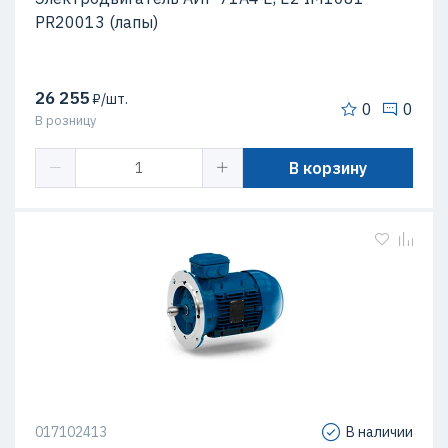
PR20013 (лапы)
26 255
₽/шт.
0
0
В розницу
В корзину
017102413
В наличии