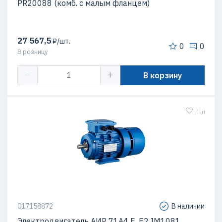
PR20088 (комб. с малым фланцем)
27 567,5
₽/шт.
0
0
В розницу
В корзину
017158872
В наличии
Электродвигатель АИР 71А4 Е, Е2 IM1081