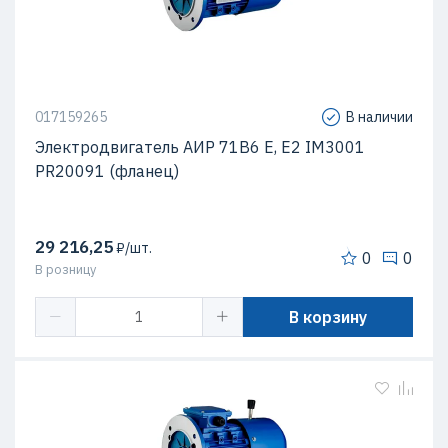
017159265
В наличии
Электродвигатель АИР 71В6 Е, Е2 IM3001
PR20091 (фланец)
29 216,25
₽/шт.
0
0
В розницу
В корзину