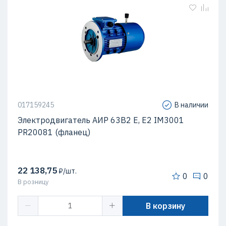
017159245
В наличии
Электродвигатель АИР 63В2 Е, Е2 IM3001
PR20081 (фланец)
22 138,75
₽/шт.
0
0
В розницу
В корзину