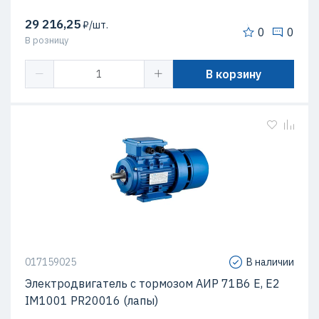
29 216,25
₽/шт.
0
0
В розницу
В корзину
017159025
В наличии
Электродвигатель с тормозом АИР 71В6 Е, Е2
IM1001 PR20016 (лапы)