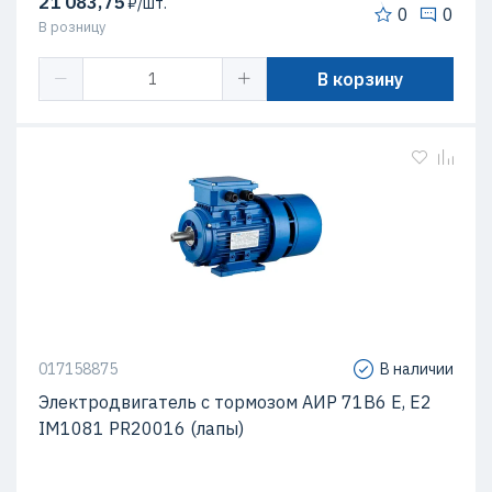
21 083,75
₽/шт.
0
0
В розницу
В корзину
017158875
В наличии
Электродвигатель с тормозом АИР 71В6 Е, Е2
IM1081 PR20016 (лапы)