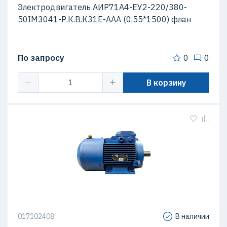
Электродвигатель АИР71А4-ЕУ2-220/380-
50IМ3041-Р.К.В.К31Е-ААА (0,55*1500) флан
По запросу
0
0
В корзину
017102408
В наличии