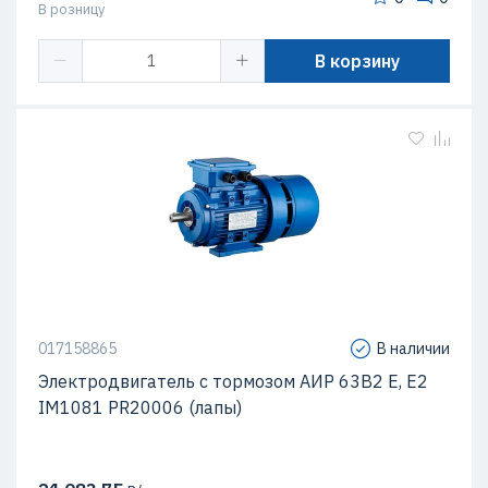
В розницу
В корзину
017158865
В наличии
Электродвигатель с тормозом АИР 63В2 Е, Е2
IM1081 PR20006 (лапы)