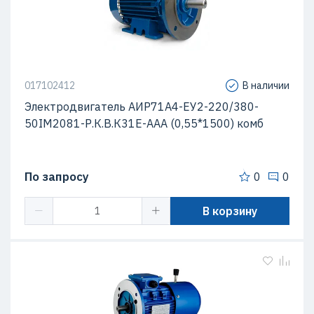
017102412
В наличии
Электродвигатель АИР71А4-ЕУ2-220/380-
50IМ2081-Р.К.В.К31Е-ААА (0,55*1500) комб
По запросу
0
0
В корзину