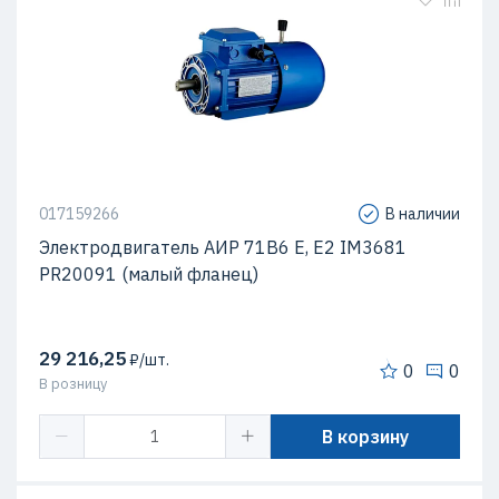
017159266
В наличии
Электродвигатель АИР 71В6 Е, Е2 IM3681
PR20091 (малый фланец)
29 216,25
₽/шт.
0
0
В розницу
В корзину