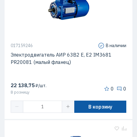
017159246
В наличии
Электродвигатель АИР 63В2 Е, Е2 IM3681
PR20081 (малый фланец)
22 138,75
₽/шт.
0
0
В розницу
В корзину