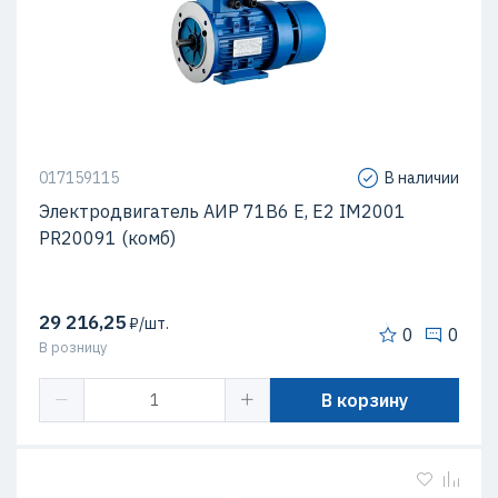
017159115
В наличии
Электродвигатель АИР 71В6 Е, Е2 IM2001
PR20091 (комб)
29 216,25
₽/шт.
0
0
В розницу
В корзину