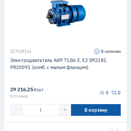
017159116
В наличии
Электродвигатель АИР 71В6 Е, Е2 IM2181
PR20091 (комб. с малым фланцем)
29 216,25
₽/шт.
0
0
В розницу
В корзину