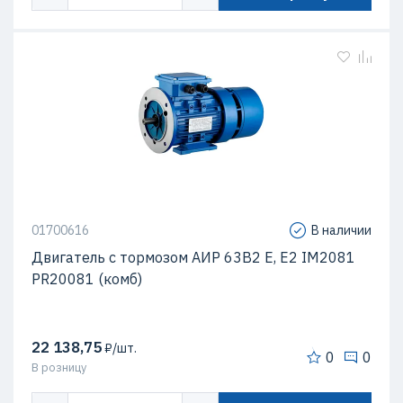
01700616
В наличии
Двигатель с тормозом АИР 63В2 Е, Е2 IM2081
PR20081 (комб)
22 138,75
₽/шт.
0
0
В розницу