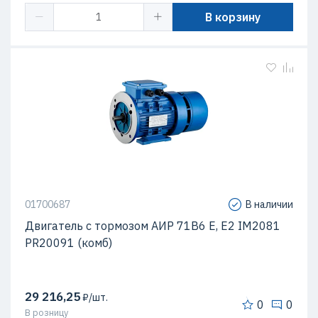
В корзину
01700687
В наличии
Двигатель с тормозом АИР 71В6 Е, Е2 IM2081
PR20091 (комб)
29 216,25
₽/шт.
0
0
В розницу