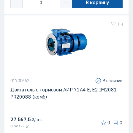
В корзину
01700662
В наличии
Двигатель с тормозом АИР 71А4 Е, Е2 IM2081
PR20088 (комб)
27 567,5
₽/шт.
0
0
В розницу