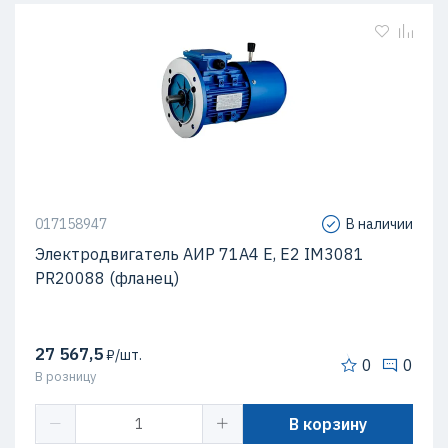
017158947
В наличии
Электродвигатель АИР 71А4 Е, Е2 IM3081
PR20088 (фланец)
27 567,5
₽/шт.
0
0
В розницу
В корзину