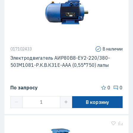
017102433
В наличии
Электродвигатель АИР80В8-ЕУ2-220/380-
50IМ1081-Р.К.В.К31Е-ААА (0,55*750) лапы
По запросу
0
0
В корзину