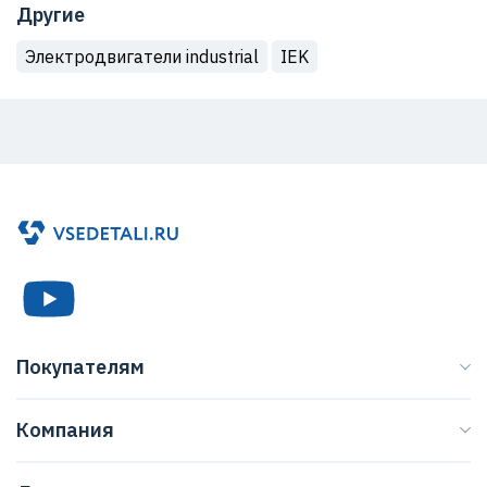
Другие
Электродвигатели industrial
IEK
Покупателям
Каталог
Компания
Бренды
О нас
Доставка