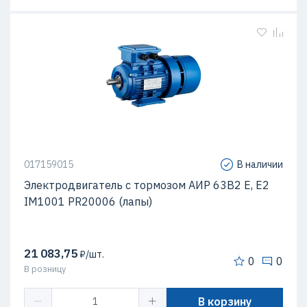
017159015
В наличии
Электродвигатель с тормозом АИР 63В2 Е, Е2
IM1001 PR20006 (лапы)
21 083,75
₽/шт.
0
0
В розницу
В корзину