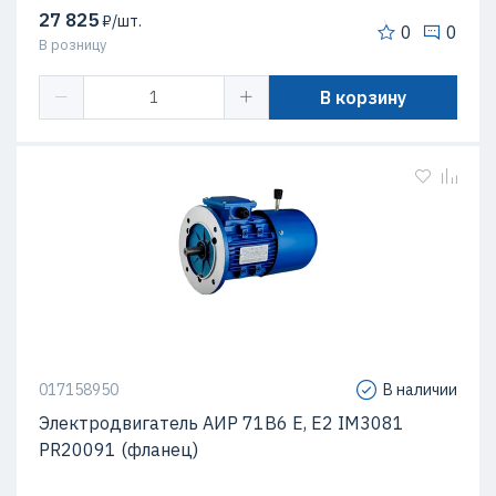
27 825
₽/шт.
0
0
В розницу
В корзину
017158950
В наличии
Электродвигатель АИР 71В6 Е, Е2 IM3081
PR20091 (фланец)