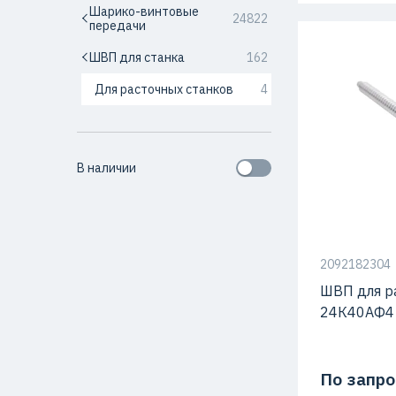
Шарико-винтовые
24822
передачи
ШВП для станка
162
Для расточных станков
4
В наличии
Класс точно
2092182304
ШВП для р
24К40АФ4
По запро