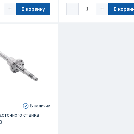
В корзину
В корзи
В наличии
асточного станка
0