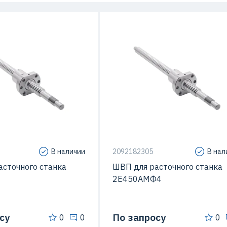
сти
П5
Класс точности
В наличии
2092182305
В нал
асточного станка
ШВП для расточного станка
2Е450АМФ4
су
По запросу
0
0
0