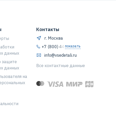
ы
Контакты
г. Москва
ерты
показать
+7 (800) 444-64-80
работки
ых данных
info@vsedetali.ru
о защите
Все контактные данные
ых данных
льзователя на
ерсональных
альности