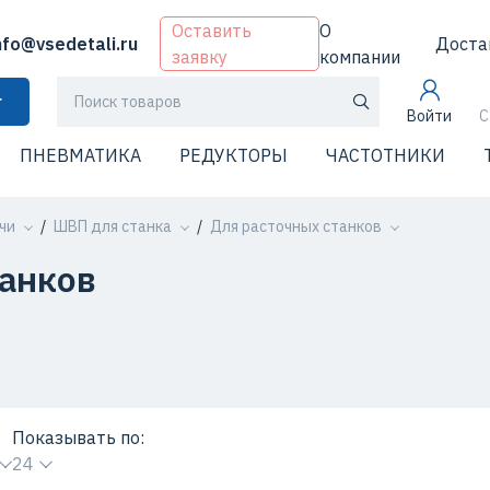
Оставить
О
nfo@vsedetali.ru
Доста
заявку
компании
г
Войти
С
ПНЕВМАТИКА
РЕДУКТОРЫ
ЧАСТОТНИКИ
чи
ШВП для станка
Для расточных станков
анков
:
Показывать по:
24