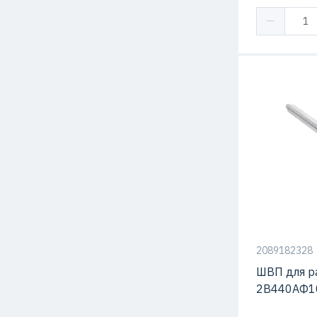
2089182328
ШВП для р
2В440АФ1