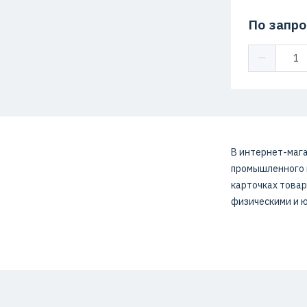
По запро
В интернет-мага
промышленного н
карточках товар
физическими и 