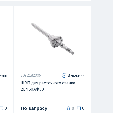
П3
Класс точности
П3
ичии
2092182306
В наличии
ШВП для расточного станка
2Е450АФ30
По запросу
0
0
0