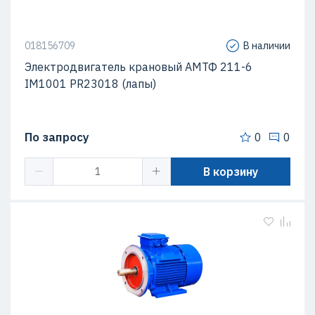
018156709
В наличии
Электродвигатель крановый АМТФ 211-6
IM1001 PR23018 (лапы)
По запросу
0
0
В корзину