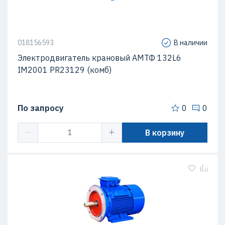
018156593
В наличии
Электродвигатель крановый АМТФ 132L6
IM2001 PR23129 (комб)
По запросу
0
0
В корзину