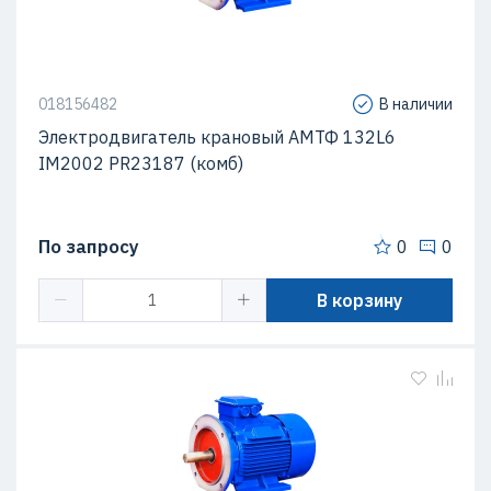
018156482
В наличии
Электродвигатель крановый АМТФ 132L6
IM2002 PR23187 (комб)
По запросу
0
0
В корзину