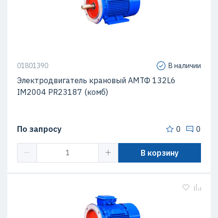
01801390
В наличии
Электродвигатель крановый АМТФ 132L6
IM2004 PR23187 (комб)
По запросу
0
0
В корзину