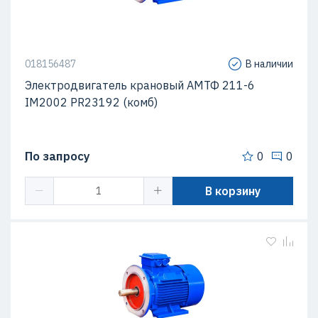
018156487
В наличии
Электродвигатель крановый АМТФ 211-6
IM2002 PR23192 (комб)
По запросу
0
0
В корзину