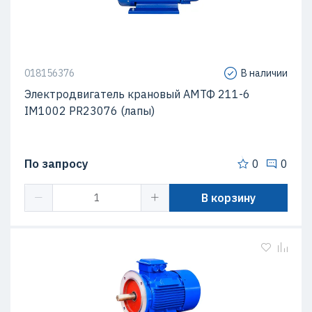
018156376
В наличии
Электродвигатель крановый АМТФ 211-6
IM1002 PR23076 (лапы)
По запросу
0
0
В корзину