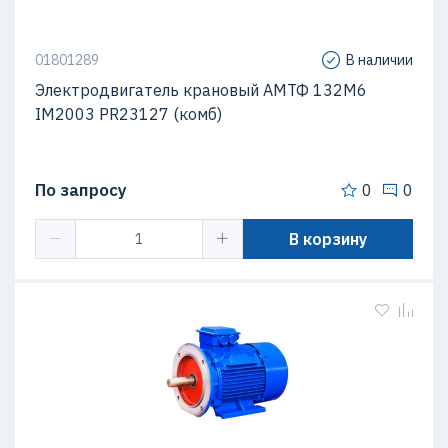
01801289
В наличии
Электродвигатель крановый АМТФ 132М6
IM2003 PR23127 (комб)
По запросу
0
0
В корзину