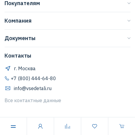
Покупателям
Каталог
Компания
Бренды
О нас
Доставка
Документы
Журнал
Способы оплаты
Договор оферты
Регионы
Клиентская поддержка
Контакты
Правила обработки персональных данных
Договор оферты
Как оформить заказ
Положение о защите персональных данных
г. Москва
Обратная связь
Согласие Пользователя на обработку персональных
+7 (800) 444-64-80
данных
info@vsedetali.ru
Политика конфиденциальности
Все контактные данные