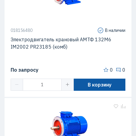
018156480
В наличии
Электродвигатель крановый АМТФ 132М6
IM2002 PR23185 (комб)
По запросу
0
0
В корзину