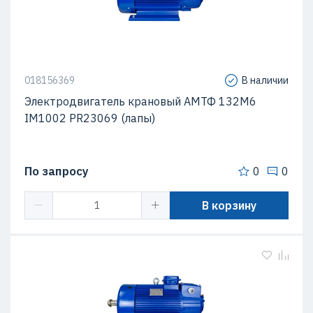
018156369
В наличии
Электродвигатель крановый АМТФ 132М6
IM1002 PR23069 (лапы)
По запросу
0
0
В корзину