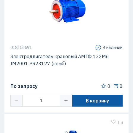
018156591
В наличии
Электродвигатель крановый АМТФ 132М6
IM2001 PR23127 (комб)
По запросу
0
0
В корзину