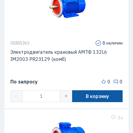
01801363
В наличии
Электродвигатель крановый АМТФ 132L6
IM2003 PR23129 (комб)
По запросу
0
0
В корзину