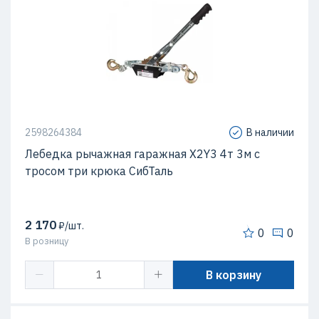
2598264384
В наличии
Лебедка рычажная гаражная X2Y3 4т 3м с
тросом три крюка СибТаль
2 170
₽/шт.
0
0
В розницу
В корзину