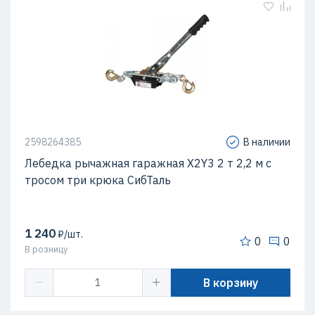
2598264385
В наличии
Лебедка рычажная гаражная X2Y3 2 т 2,2 м с
тросом три крюка СибТаль
1 240
₽/шт.
0
0
В розницу
В корзину