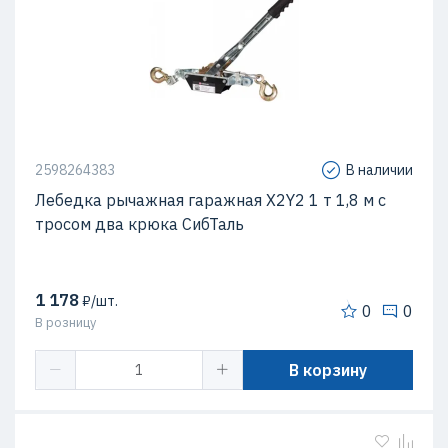
2598264383
В наличии
Лебедка рычажная гаражная X2Y2 1 т 1,8 м с
тросом два крюка СибТаль
1 178
₽/шт.
0
0
В розницу
В корзину