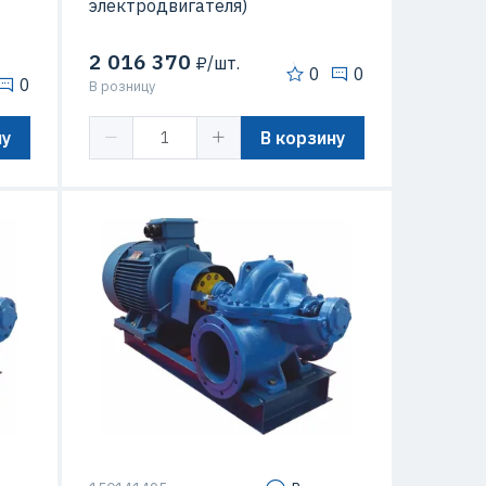
электродвигателя)
2 016 370
₽/шт.
0
0
0
В розницу
ну
В корзину
 кВт
Мощность
55 кВт
/час
Подача
1250 м3/час
10 м
Максимальный напор
10 м
/мин
Макс. Скорость вращения
750 об/мин