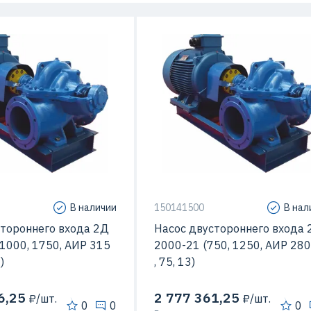
110 кВт
Мощность
75
1750 м3/час
Подача
1250 м3
ый напор
18 м
Максимальный напор
сть вращения
1000 об/мин
Макс. Скорость вращения
750 об
В наличии
150141500
В нал
стороннего входа 2Д
Насос двустороннего входа 
1000, 1750, AИР 315
2000-21 (750, 1250, AИР 28
)
, 75, 13)
6,25
2 777 361,25
₽/шт.
₽/шт.
0
0
0