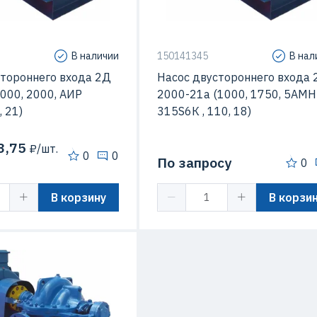
сть вращения
1000 об/мин
Макс. Скорость вращения
1000 об
В наличии
150141345
В нал
стороннего входа 2Д
Насос двустороннего входа 
000, 2000, АИР
2000-21а (1000, 1750, 5АМН
, 21)
315S6К , 110, 18)
3,75
₽/шт.
0
0
По запросу
0
В корзину
В корзи
160 кВт