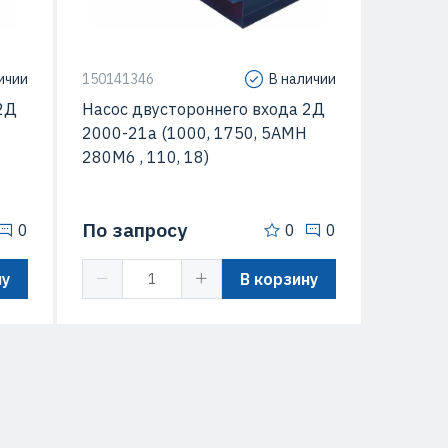
/мин
Макс. Скорость вращения
1000 об/мин
ичии
150141346
В наличии
2Д
Насос двустороннего входа 2Д
2000-21а (1000, 1750, 5АМН
280М6 , 110, 18)
По запросу
0
0
0
ну
В корзину