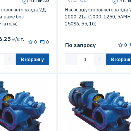
В наличии
150141344
В нал
стороннего входа 2Д
Насос двустороннего входа 
а раме без
2000-21а (1000, 1250, 5АМН
гателя)
250S6, 55, 10)
6,25
₽/шт.
0
0
По запросу
0
В корзину
В корзи
160 кВт
Мощность
110
2000 м3/час
Подача
1750 м3
ый напор
21 м
Максимальный напор