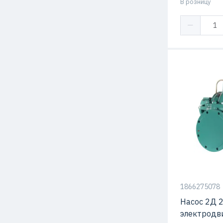
В розницу
Подача
1866275078
Насос 2Д 
электродв