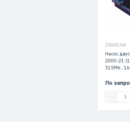
Подача
Максимальн
Макс. Скоро
150141354
Насос дву
2000-21 (
315М6 , 16
По запро