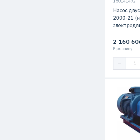
150141492
Насос дву
2000-21 (н
электродви
2 160 60
В розницу
Мощность
Подача
Максимальн