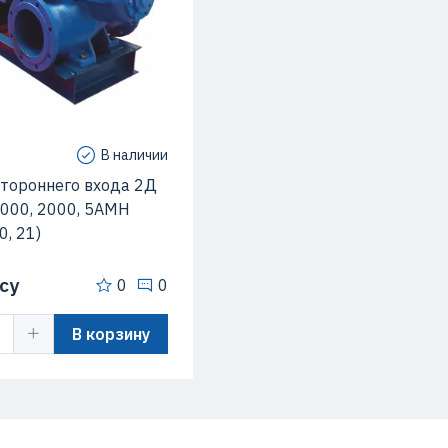
2000 м3/час
ый напор
21 м
сть вращения
1000 об/мин
В наличии
стороннего входа 2Д
1000, 2000, 5АМН
0, 21)
су
0
0
В корзину