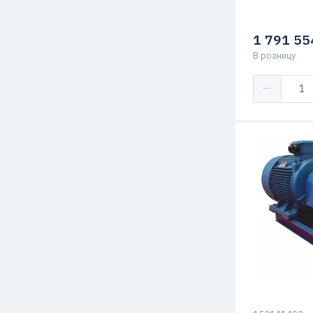
1 791 55
В розницу
Подача