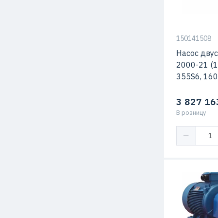
Макс. Скоро
150141508
Насос дву
2000-21 (1
355S6, 160
3 827 16
В розницу
Мощность