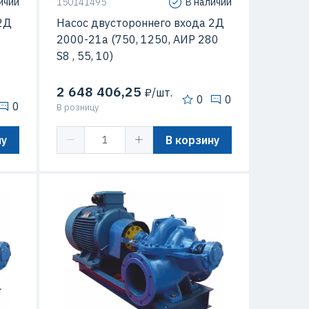
ичии
150141495
В наличии
2Д
Насос двустороннего входа 2Д
2000-21а (750, 1250, AИР 280
S8 , 55, 10)
2 648 406,25
₽/шт.
0
0
0
В розницу
ну
В корзину
 кВт
Мощность
110 кВт
/час
Подача
1750 м3/час
18 м
Максимальный напор
18 м