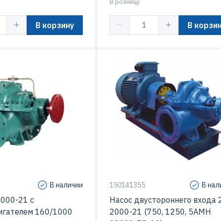
В розницу
В корзину
В корзи
Мощность
75
Подача
1250 м3
Максимальный напор
м3/час
Макс. Скорость вращения
750 об
В наличии
150141355
В нал
2000-21 с
Насос двустороннего входа 
игателем 160/1000
2000-21 (750, 1250, 5АМН