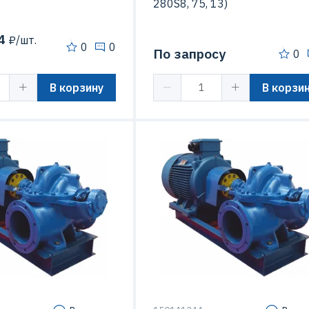
280S8, 75, 13)
4
₽/шт.
0
0
По запросу
0
В корзину
В корзи
Мощность
55
Подача
1250 м3
Максимальный напор
2000 м3/час
Макс. Скорость вращения
1000 об