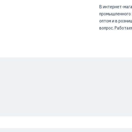
В интернет-мага
промышленного н
оптом и в розни
вопрос. Работае