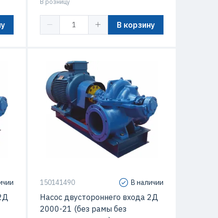
В розницу
ну
В корзину
 кВт
/час
13 м
/мин
Подача
2000 м3/час
ичии
150141490
В наличии
2Д
Насос двустороннего входа 2Д
2000-21 (без рамы без