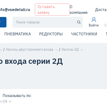
Оставить
О
nfo@vsedetali.ru
Доста
заявку
компании
г
Войти
С
ПНЕВМАТИКА
РЕДУКТОРЫ
ЧАСТОТНИКИ
Насосы двустороннего входа
Насосы 2Д
о входа серии 2Д
:
Показывать по:
24