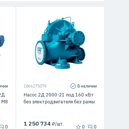
 кВт
/час
13 м
/мин
Подача
м3/час
ичии
1866275076
В наличии
2Д
Насос 2Д 2000-21 под 160 кВт
0 М8
без электродвигателя без рамы
1 250 734
₽/шт.
0
0
0