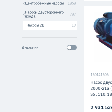
Центробежные насосы
1858
Насосы двустороннего
787
входа
Насосы 2Д
13
Мощность
Подача
В наличии
Максимальн
Макс. Скоро
150141505
Насос дву
2000-21а (
S6 , 110, 18
2 931 53