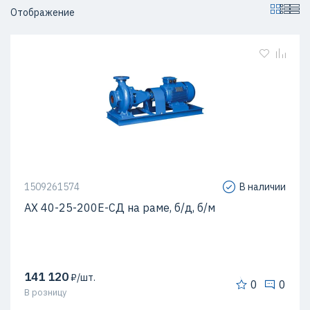
Отображение
1509261574
В наличии
АХ 40-25-200Е-СД на раме, б/д, б/м
141 120
₽/шт.
0
0
В розницу