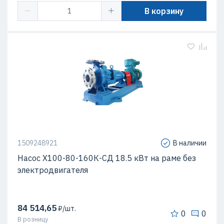
В корзину
1509248921
В наличии
Насос Х100-80-160К-СД 18.5 кВт на раме без
электродвигателя
84 514,65
₽/шт.
0
0
В розницу