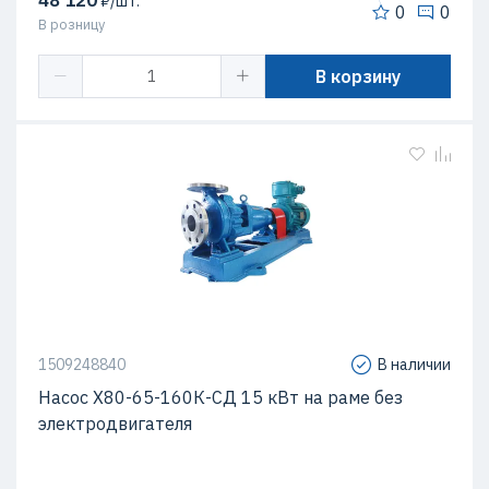
48 120
₽/шт.
0
0
В розницу
В корзину
1509248840
В наличии
Насос Х80-65-160К-СД 15 кВт на раме без
электродвигателя