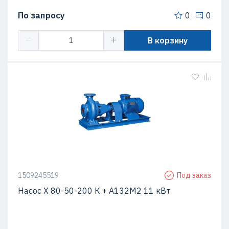
По запросу
0
0
В корзину
1509245519
Под заказ
Насос Х 80-50-200 К + А132М2 11 кВт