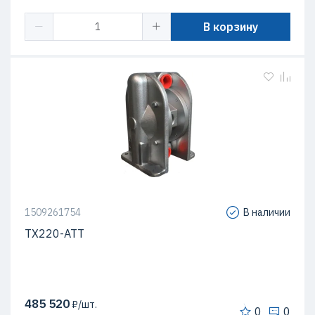
В корзину
1509261754
В наличии
TX220-ATT
485 520
₽/шт.
0
0