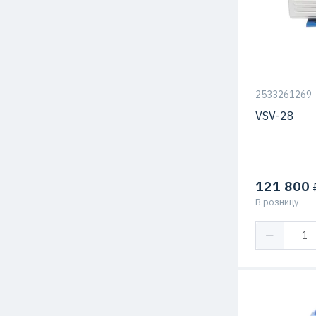
2533261269
VSV-28
121 800
₽
В розницу