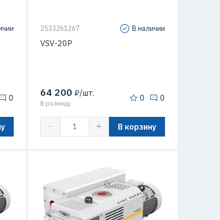
ичии
2533261267
В наличии
VSV-20P
64 200
₽/шт.
0
0
0
В розницу
ну
В корзину