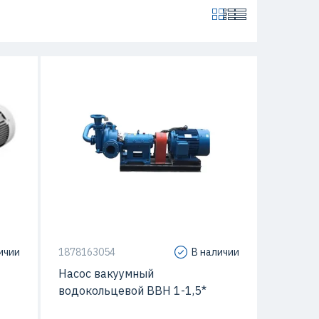
Мощность
5.5 кВт
Подача
1.57 м3/час
Максимальный напор
0.04 м
ичии
1878163054
В наличии
Насос вакуумный
водокольцевой ВВН 1-1,5*