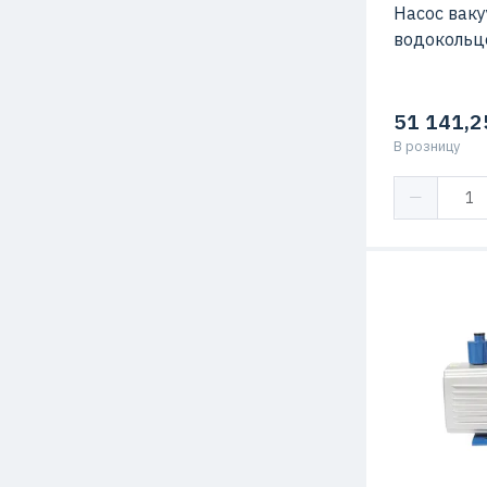
Насос вак
водокольц
51 141,2
В розницу