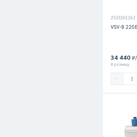
2533261263
VSV-8 220
34 440
₽/
В розницу