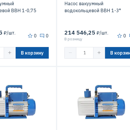
уумный
Насос вакуумный
евой ВВН 1-0,75
водокольцевой ВВН 1-3*
5
214 546,25
₽/шт.
₽/шт.
0
0
0
В розницу
В корзину
В корзи