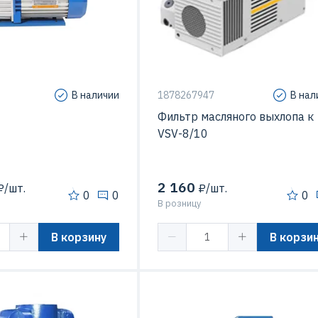
В наличии
1878267947
В нал
Фильтр масляного выхлопа к
VSV-8/10
2 160
/шт.
₽/шт.
0
0
0
В розницу
В корзину
В корзи