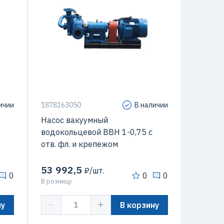
Мощность
2 кВт
ичии
1878163050
В наличии
Насос вакуумный
водокольцевой ВВН 1-0,75 с
отв. фл. и крепежом
53 992,5
₽/шт.
0
0
0
В розницу
ну
В корзину