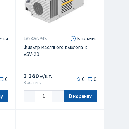
ичии
1878267948
В наличии
Фильтр масляного выхлопа к
VSV-20
3 360
₽/шт.
0
0
0
В розницу
ну
В корзину