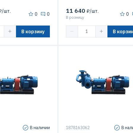
11 640
/шт.
₽/шт.
0
0
0
В розницу
В корзину
В корзи
2 кВт
Мощность
7
В наличии
1878163062
В нал