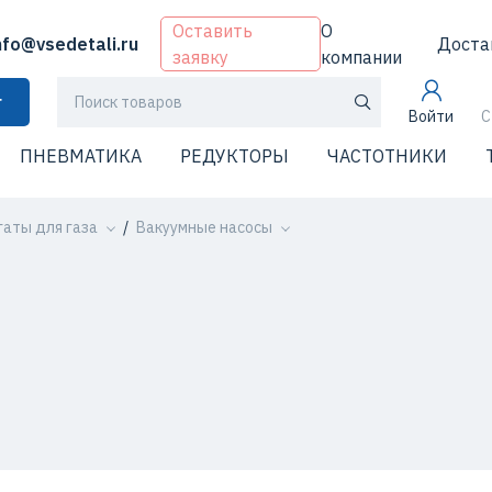
Оставить
О
nfo@vsedetali.ru
Доста
заявку
компании
г
Войти
С
ПНЕВМАТИКА
РЕДУКТОРЫ
ЧАСТОТНИКИ
гаты для газа
Вакуумные насосы