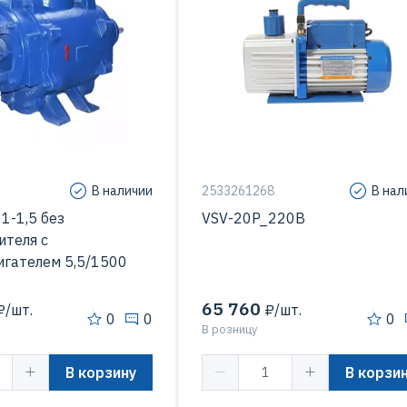
В наличии
2533261268
В нал
1-1,5 без
VSV-20P_220В
ителя с
игателем 5,5/1500
65 760
/шт.
₽/шт.
0
0
0
В розницу
В корзину
В корзи