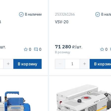
В наличии
2533261266
В нал
В
VSV-20
71 280
шт.
₽/шт.
0
0
0
В розницу
В корзину
В корзи