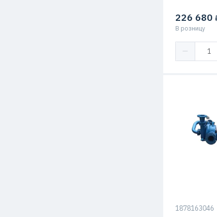
226 680
₽
В розницу
Мощность
1878163046