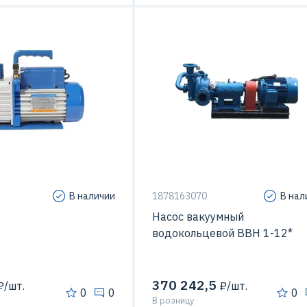
Мощность
22
В наличии
1878163070
В нал
Насос вакуумный
водокольцевой ВВН 1-12*
370 242,5
/шт.
₽/шт.
0
0
0
В розницу