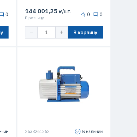
144 001,25
₽/шт.
0
0
0
В розницу
ну
В корзину
 кВт
ичии
2533261262
В наличии