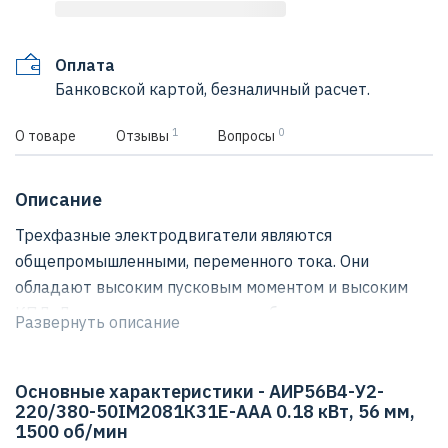
Оплата
Банковской картой, безналичный расчет.
1
0
О товаре
Отзывы
Вопросы
Описание
Трехфазные электродвигатели являются
общепромышленными, переменного тока. Они
обладают высоким пусковым моментом и высоким
КПД. Данные электродвигатели более долговечны и
Развернуть описание
надежны, чем однофазные, что делает их
идеальными для тяжелых условий эксплуатации и
Основные характеристики - АИР56В4-У2-
круглосуточного применения также более
220/380-50IМ2081К31Е-ААА 0.18 кВт, 56 мм,
энергоэффективные, чем однофазные, что
1500 об/мин
обеспечивает экономию средств в течение всего