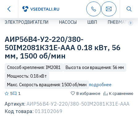
ЭЛЕКТРОДВИГАТЕЛИ
НАСОСЫ
ШВП
ПНЕВМАТИКА
АИР56В4-У2-220/380-
50IМ2081К31Е-ААА 0.18 кВт, 56
мм, 1500 об/мин
Способ крепления: IM2081
Высота оси вращения: 56 мм
Мощность: 0.18 кВт
Макс. Скорость вращения: 1500 об/мин
подробнее
5
1
В избранное
К сравнению
Артикул:
АИР56В4-У2-220/380-50IМ2081К31Е-ААА
Код товара:
013102069