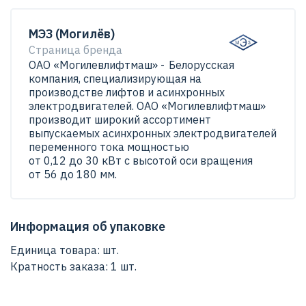
Могилевский завод "Электродвигатель"
Электродвигатель АИР56В4-У2-220/380-
МЭЗ (Могилёв)
Страна
50IМ2081К31Е-ААА 0.18 1500 крепления IM2081
Страница бренда
Белоруссия
(комбинированный) (лапы/фланец). с одним концом
ОАО «Могилевлифтмаш» - Белорусская
компания, специализирующая на
вала
Масса
производстве лифтов и асинхронных
Данный двигатель климатического исполнения У2 —
0.00 кг
электродвигателей. ОАО «Могилевлифтмаш»
это надежный и мощный электромотор, который
производит широкий ассортимент
идеально подходит для широкого спектра
Высота оси вращения
выпускаемых асинхронных электродвигателей
применений. Он имеет прочную конструкцию,
переменного тока мощностью
56 мм
от 0,12 до 30 кВт с высотой оси вращения
способную выдерживать суровые условия, что
от 56 до 180 мм.
Тип/Марка
делает его идеальным для использования в
АИР
различных средах.
Гарантийный срок на поставляемый товар составляет
Высота
Информация об упаковке
2 года с момента пуска в эксплуатацию, но не более
0.00 мм
Единица товара: шт.
3-х лет с даты поставки.
Кратность заказа: 1 шт.
Ширина
0.00 мм