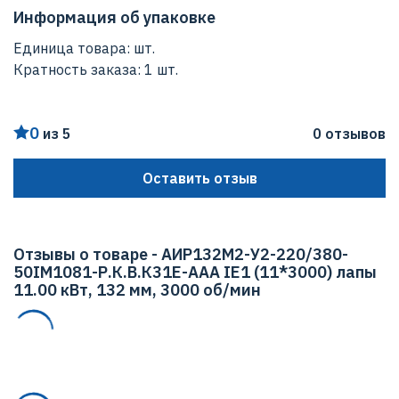
Высота
Информация об упаковке
3-х лет с даты поставки.
316.00 мм
Единица товара: шт.
Кратность заказа: 1 шт.
Ширина
287.00 мм
0
из 5
0 отзывов
Мощность
11.00 кВт
Оставить отзыв
Макс. Скорость вращения
3000 об/мин
Отзывы о товаре - АИР132М2-У2-220/380-
50IМ1081-Р.К.В.К31Е-ААА IЕ1 (11*3000) лапы
11.00 кВт, 132 мм, 3000 об/мин