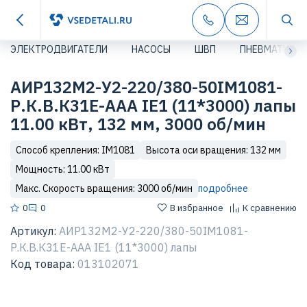
ЭЛЕКТРОДВИГАТЕЛИ
НАСОСЫ
ШВП
ПНЕВМАТИКА
АИР132М2-У2-220/380-50IМ1081-
Р.К.В.К31Е-ААА IЕ1 (11*3000) лапы
11.00 кВт, 132 мм, 3000 об/мин
Способ крепления: IM1081
Высота оси вращения: 132 мм
Мощность: 11.00 кВт
Макс. Скорость вращения: 3000 об/мин
подробнее
0
0
В избранное
К сравнению
Артикул:
АИР132М2-У2-220/380-50IМ1081-
Р.К.В.К31Е-ААА IЕ1 (11*3000) лапы
Код товара:
013102071