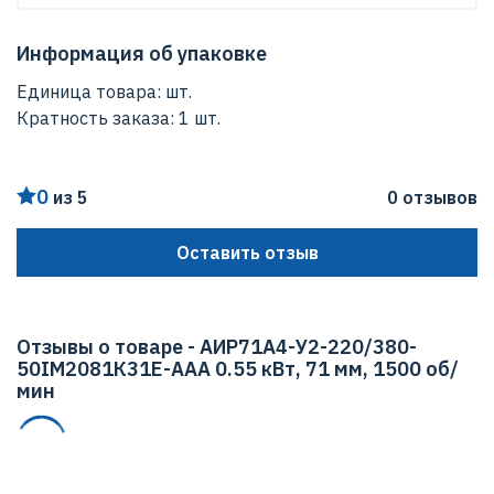
АИР
различных средах.
Гарантийный срок на поставляемый товар составляет
Высота
Информация об упаковке
2 года с момента пуска в эксплуатацию, но не более
0.00 мм
Единица товара: шт.
3-х лет с даты поставки.
Кратность заказа: 1 шт.
Ширина
0.00 мм
0
из 5
0 отзывов
Мощность
0.55 кВт
Оставить отзыв
Макс. Скорость вращения
1500 об/мин
Отзывы о товаре - АИР71А4-У2-220/380-
50IМ2081К31Е-ААА 0.55 кВт, 71 мм, 1500 об/
мин