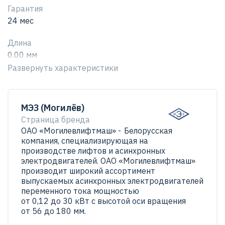
Преимущества:
Гарантия
24 мес
Мощный и эффективный
Длина
Прочность и надежность
0.00 мм
Низкий уровень шума и вибрации
Развернуть характеристики
Производитель
Простота установки и обслуживания
Могилевский завод "Электродвигатель"
Электродвигатель АИР71А4-У2-220/380-
МЭЗ (Могилёв)
Страна
50IМ2081К31Е-ААА 0.55 1500 крепления IM2081
Страница бренда
Белоруссия
(комбинированный) (лапы/фланец). с одним концом
ОАО «Могилевлифтмаш» - Белорусская
компания, специализирующая на
вала
Масса
производстве лифтов и асинхронных
Данный двигатель климатического исполнения У2 —
0.00 кг
электродвигателей. ОАО «Могилевлифтмаш»
это надежный и мощный электромотор, который
производит широкий ассортимент
идеально подходит для широкого спектра
Высота оси вращения
выпускаемых асинхронных электродвигателей
применений. Он имеет прочную конструкцию,
переменного тока мощностью
71 мм
от 0,12 до 30 кВт с высотой оси вращения
способную выдерживать суровые условия, что
от 56 до 180 мм.
Тип/Марка
делает его идеальным для использования в