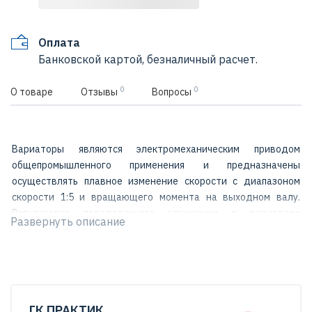
Оплата
Банковской картой, безналичный расчет.
0
0
О товаре
Отзывы
Вопросы
Вариаторы являются электромеханическим приводом
общепромышленного применения и предназначены
осуществлять плавное изменение скорости с диапазоном
скорости 1:5 и вращающего момента на выходном валу.
Регулировка передаточного отношения в вариаторе
Развернуть описание
осуществляется благодаря использованию клиновых
фрикционных элементов. Передаточное число вариатора
может изменяться как вручную, так и автоматически с
помощью электропривода или пневмопривода.
Условное обозначение Вариатора
ГК ПРАКТИК