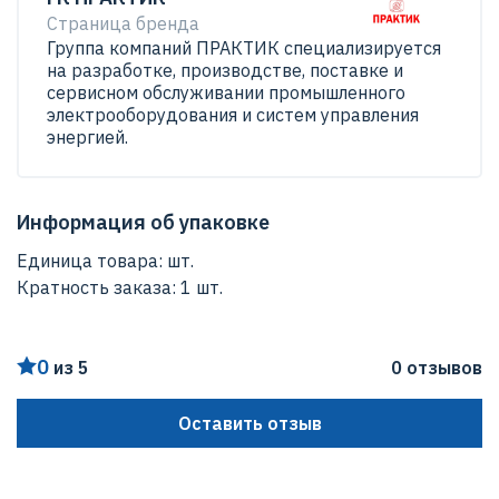
Страница бренда
Вариатор UDL005
Группа компаний ПРАКТИК специализируется
UDL - тип вариатора (UDT - чугунный корпус, UDL -
на разработке, производстве, поставке и
сервисном обслуживании промышленного
алюминиевый корпус)
электрооборудования и систем управления
005 - габарит вариатора
энергией.
Информация об упаковке
Единица товара: шт.
Кратность заказа: 1 шт.
0
из 5
0 отзывов
Оставить отзыв