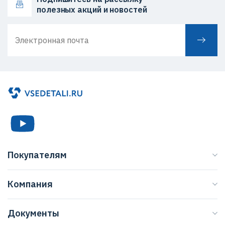
полезных акций и новостей
Покупателям
Каталог
Компания
Бренды
О нас
Доставка
Документы
Журнал
Способы оплаты