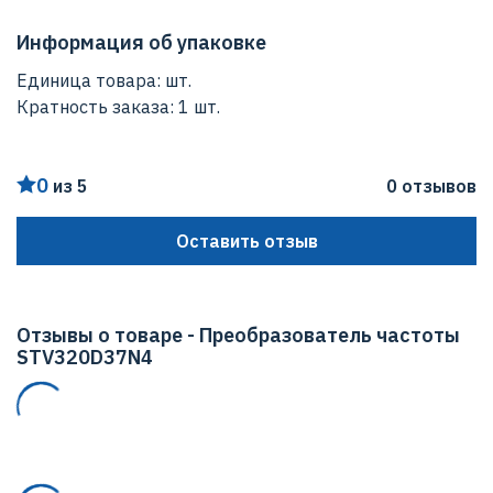
Все модели данной серии имеют степень защиты
Высота
IP20.
400 мм
Информация об упаковке
Количество фаз
Единица товара: шт.
3
Кратность заказа: 1 шт.
Мощность нагрузки (постоянный момент)
37 кВт
0
из 5
0 отзывов
Степень защиты (IP)
Оставить отзыв
IP20
Отзывы о товаре - Преобразователь частоты
STV320D37N4