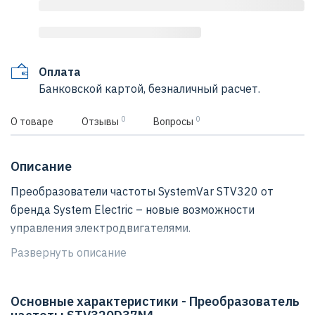
Оплата
Банковской картой, безналичный расчет.
0
0
О товаре
Отзывы
Вопросы
Описание
Преобразователи частоты SystemVar STV320 от
бренда System Electric – новые возможности
управления электродвигателями.
Развернуть описание
Применение технологии векторного управления без
датчиков, в том числе без датчика обратной связи по
скорости, позволяет обеспечить надежное
Основные характеристики - Преобразователь
управление такими применениями, как насосы,