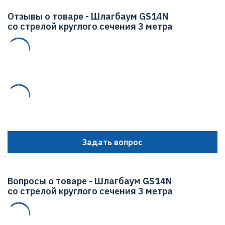
ДУ управление от кнопки магнитная петля
Отзывы о товаре - Шлагбаум GS14N
Особенности управления: режимы управления:
со стрелой круглого сечения 3 метра
импульсный, потенциальный, пошаговый; синхронная
работа двух шлагбаумов - режимы ведущий,
ведомый; закрытие шлагбаума: автоматическое - по
фотоэлементу, по таймеру, ручное управление.
Задать вопрос
Вопросы о товаре - Шлагбаум GS14N
со стрелой круглого сечения 3 метра