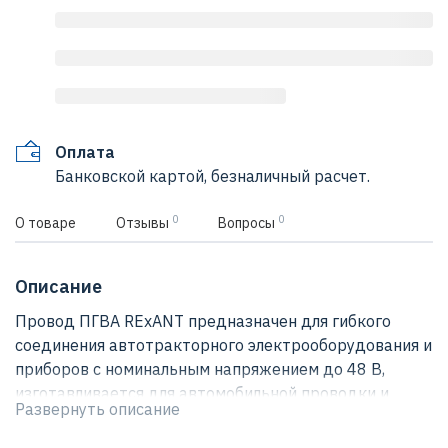
Оплата
Банковской картой, безналичный расчет.
0
0
О товаре
Отзывы
Вопросы
Описание
Провод ПГВА REхANT предназначен для гибкого
соединения автотракторного электрооборудования и
приборов с номинальным напряжением до 48 В,
изготавливается для автомобильной проводки и
Развернуть описание
элементов питания и управления. Состоит из
многожильной токопроводящей жилы с