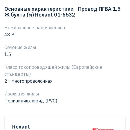
поливинилхлоридной изоляцией. Расшифровка
Основные характеристики - Провод ПГВА 1.5
провод ПГВА: П — Провод Г — Гибкий В — Изоляция из
Ж бухта (м) Rexant 01-6532
поливинилхлоридного пластиката А —
Автотракторный Технические характеристики:
Номинальное напряжение u
Номинальное напряжение: до 48 В Электрическое
48 В
сопротивление изоляции на длине 1 км: не менее 3,0
мОм Изоляция жилы: из ПВХ пластиката Расцветка
Сечение жилы
провода имеет сплошную расцветку Класс гибкости:
1.5
3 Минимальный радиус изгиба: не менее 10-кратного
Класс токопроводящей жилы (Европейские
значения минимального размера провода Предельно
стандарты)
допустимая рабочая температура: –50...+70 °C Срок
2 - многопроволочная
службы: 15 лет
Изоляция жилы
Поливинилхлорид (PVC)
Rexant