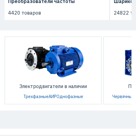
Преобразователи частоты
Шарико-
4420 товаров
24822 то
Электродвигатели в наличии
По
Трехфазные
АИР
Однофазные
Червячные