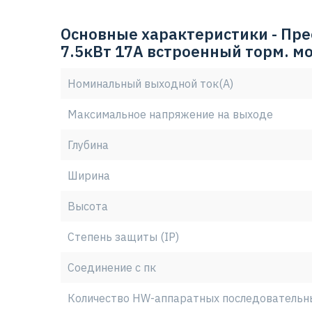
режиме "треугольник" к бытовой однофазной 
применений данной модели.
Основные характеристики - Пре
7.5кВт 17А встроенный торм. м
Номинальный выходной ток(А)
Максимальное напряжение на выходе
Глубина
Ширина
Высота
Степень защиты (IP)
Соединение с пк
Количество HW-аппаратных последовательн