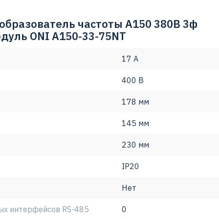
сети, что дополнительно расширяет диапазон возможных
образователь частоты A150 380В 3ф
одуль ONI A150-33-75NT
17 А
400 В
178 мм
145 мм
230 мм
IP20
Нет
ых интерфейсов RS-485
0