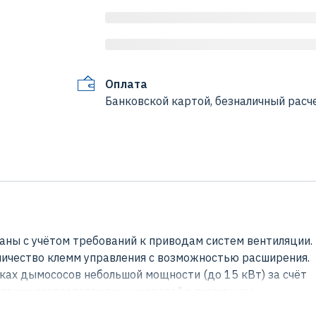
Оплата
Банковской картой, безналичный расче
ны с учётом требований к приводам систем вентиляции.
ичество клемм управления с возможностью расширения.
ках дымососов небольшой мощности (до 15 кВт) за счёт
зовании соответствующих моделей с питающим
ндартный 3-х фазный асинхронный электродвигатель в