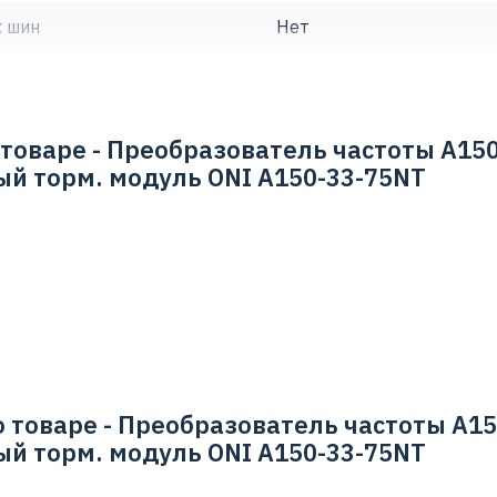
х шин
Нет
Нет
Да
товаре - Преобразователь частоты A150
ый торм. модуль ONI A150-33-75NT
Нет
ной нагрузке при
7.5
Да
600 Гц
3
 товаре - Преобразователь частоты A15
3
ый торм. модуль ONI A150-33-75NT
ном напряжении
7.5 кВт