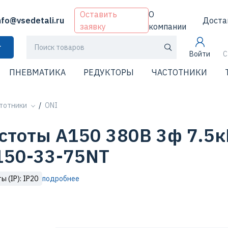
Оставить
О
nfo@vsedetali.ru
Доста
заявку
компании
г
Войти
С
ПНЕВМАТИКА
РЕДУКТОРЫ
ЧАСТОТНИКИ
тотники
ONI
стоты A150 380В 3ф 7.5
150-33-75NT
 (IP): IP20
подробнее