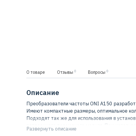
0
0
О товаре
Отзывы
Вопросы
Описание
Преобразователи частоты ONI A150 разработа
Имеют компактные размеры, оптимальное кол
Подходят так же для использования в установ
встроенного тормозного модуля. При исполь
Развернуть описание
напряжением 220В позволяют подключить ста