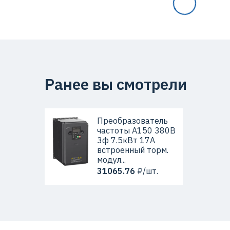
Номинальное выходное напряжение
Частота сети
Напряжение сети
Ранее вы смотрели
Код ETIM
Преобразователь
частоты A150 380В
Кратность товара
3ф 7.5кВт 17А
встроенный торм.
Страна происхождения
модул...
31065.76
₽/шт.
Гарантийный срок (мес)
Тип преобразователя частоты переменного 