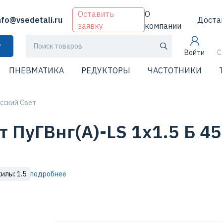
Оставить
О
nfo@vsedetali.ru
Доста
заявку
компании
г
Войти
С
ПНЕВМАТИКА
РЕДУКТОРЫ
ЧАСТОТНИКИ
сский Свет
 ПуГВнг(А)-LS 1х1.5 Б 45
илы: 1.5
подробнее