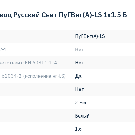
Свет - лидера на рынке КПП -удобство и легкость монтаж
 ступенчатый контроль качества -застрахован компанией
од Русский Свет ПуГВнг(А)-LS 1х1.5 Б
ПуГВнг(А)-LS
2-1
Нет
ветствии с EN 60811-1-4
Нет
 61034-2 (исполнение нг-LS)
Да
Нет
3 мм
Белый
1.6