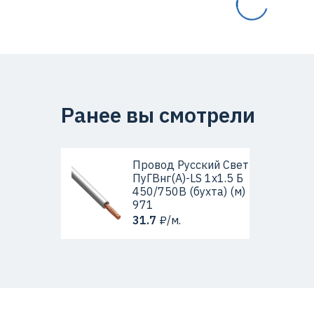
Ранее вы смотрели
Провод Русский Свет
ПуГВнг(А)-LS 1х1.5 Б
450/750В (бухта) (м)
971
31.7
₽/м.