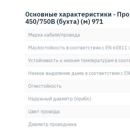
31565-2012. -изготовлено по заказу Русский 
-гарантия качества от ведущих заводов -5-ти
Основные характеристики - Пров
"Согаз"
450/750В (бухта) (м) 971
Марка кабеля/провода
Маслостойкость в соответствии с EN 60811-
Устойчивость к низким температурам в соот
Низкое выделение дыма в соответствии с EN
Огнестойкость
Наружный диаметр (прибл.)
Цвет провода
Диаметр проводника