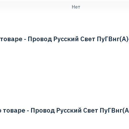
Нет
Поливинилхлорид (PVC)
5 - многопроволочная
товаре - Провод Русский Свет ПуГВнг(А)-
гибкая
1.5
(без движения)
-40...65 град.C
отяжке ( град.C)
-15...65
Провод одножильный
1
 товаре - Провод Русский Свет ПуГВнг(А)-
Российская Федерация
3 года