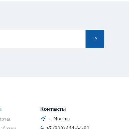
ы
Контакты
г. Москва
ерты
+7 (800) 444-64-80
работки