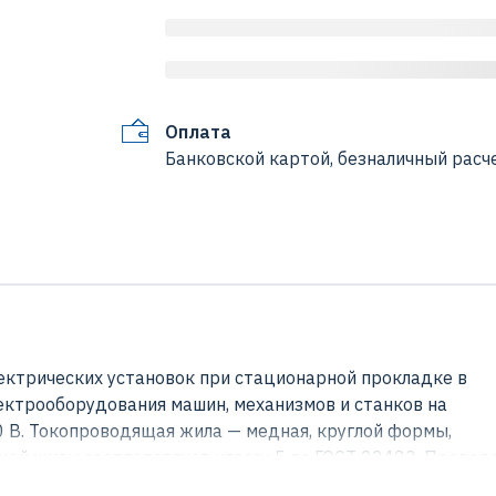
Оплата
Банковской картой, безналичный расче
ектрических установок при стационарной прокладке в
лектрооборудования машин, механизмов и станков на
 В. Токопроводящая жила — медная, круглой формы,
ей жилы соответствует классу 5 по ГОСТ 22483. Провод
кладке. Класс пожарной опасности П1б.8.2.2.2 по ГОСТ