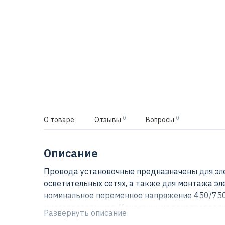
0
0
О товаре
Отзывы
Вопросы
Описание
Провода установочные предназначены для эл
осветительных сетях, а также для монтажа э
номинальное переменное напряжение 450/750
многопроволочная. Конструкция токопроводящ
Развернуть описание
не распространяют горение при групповой про