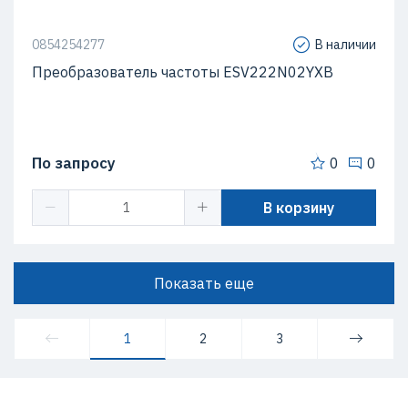
0854254277
В наличии
Преобразователь частоты ESV222N02YXB
По запросу
0
0
В корзину
Показать еще
1
2
3