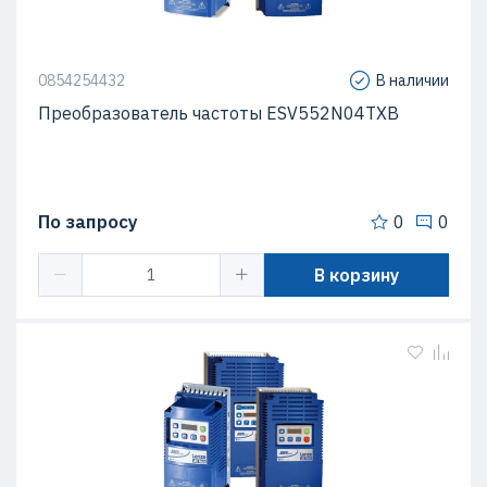
0854254432
В наличии
Преобразователь частоты ESV552N04TXB
По запросу
0
0
В корзину