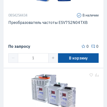
0854254434
В наличии
Преобразователь частоты ESV752N04TXB
По запросу
0
0
В корзину