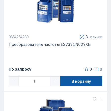
0854254280
В наличии
Преобразователь частоты ESV371N02YXB
По запросу
0
0
В корзину