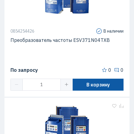
0854254426
В наличии
Преобразователь частоты ESV371N04TXB
По запросу
0
0
В корзину