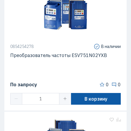
0854254278
В наличии
Преобразователь частоты ESV751N02YXB
По запросу
0
0
В корзину