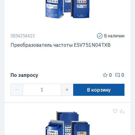
0854254423
В наличии
Преобразователь частоты ESV751N04TXB
По запросу
0
0
В корзину