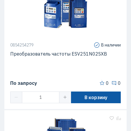
0854254279
В наличии
Преобразователь частоты ESV251N02SXB
По запросу
0
0
В корзину