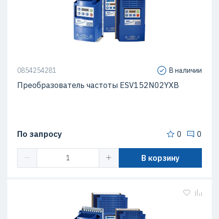
0854254281
В наличии
Преобразователь частоты ESV152N02YXB
По запросу
0
0
В корзину