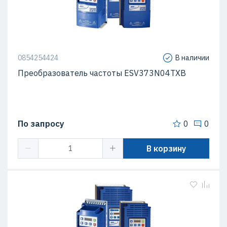
0854254424
В наличии
Преобразователь частоты ESV373N04TXB
По запросу
0
0
В корзину