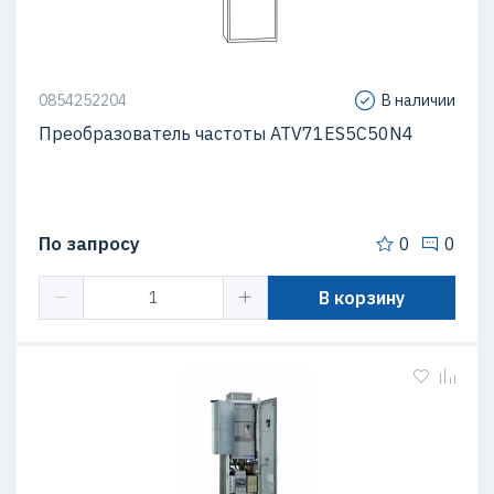
0854252204
В наличии
Преобразователь частоты ATV71ES5C50N4
По запросу
0
0
В корзину