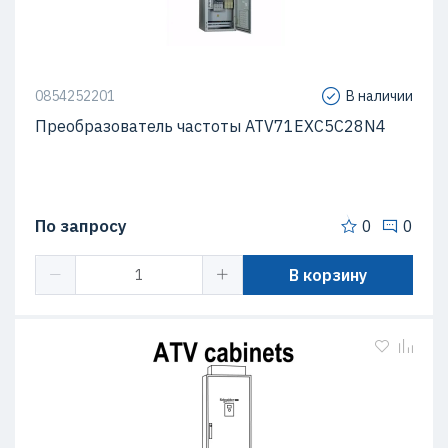
0854252201
В наличии
Преобразователь частоты ATV71EXC5C28N4
По запросу
0
0
В корзину