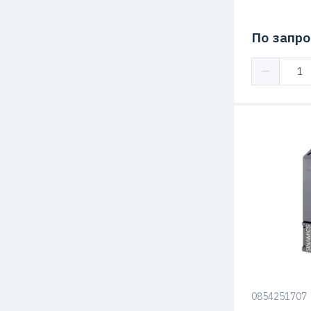
По запро
Степень защ
Серия
0854251707