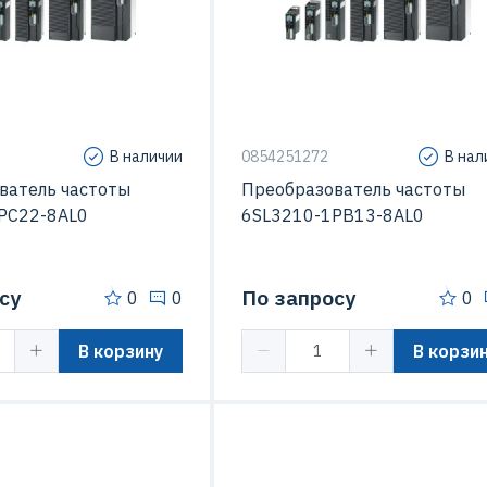
SINAMICS G120
Степень защиты (IP)
иты (IP)
IP20
Серия
SINAMICS 
В наличии
0854251272
В нал
ватель частоты
Преобразователь частоты
PC22-8AL0
6SL3210-1PB13-8AL0
су
По запросу
0
0
0
В корзину
В корзи