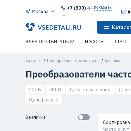
показать
+7 (800) 444-64-80
Москва
i
Катало
ЭЛЕКТРОДВИГАТЕЛИ
НАСОСЫ
ШВП
Каталог
Преобразователи частоты
Siemens
Преобразователи част
220В
380В
Для вентиляторов
Для н
Однофазные
В наличии
Сортировка
Часто ищут