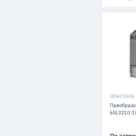
Степень защ
Серия
0854251658
Преобразо
6SL3210-1
По запро