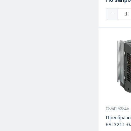
Степень защ
Серия
0854252846
Преобразо
6SL3211-0