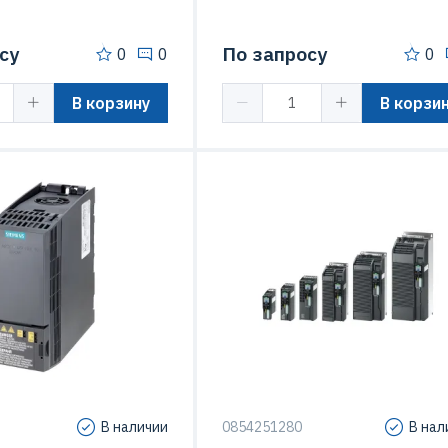
су
По запросу
0
0
0
В корзину
В корзи
иты (IP)
IP20
Степень защиты (IP)
Sinamics G120C
Серия
SINAMICS 
В наличии
0854251280
В нал