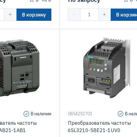
В корзину
В корзи
иты (IP)
IP20
Степень защиты (IP)
SINAMICS G110
Серия
SINAMICS
В наличии
0854251701
В нал
ватель частоты
Преобразователь частоты
AB21-1AB1
6SL3210-5BE21-1UV0