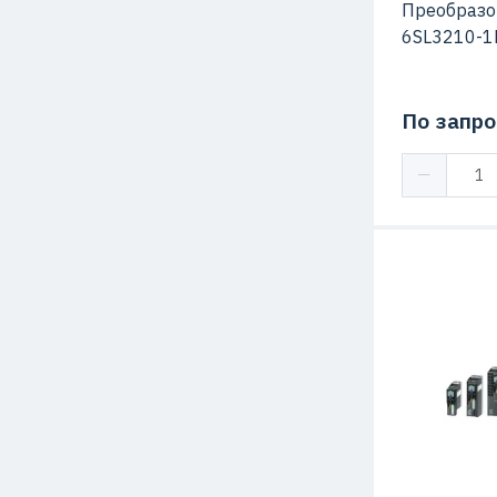
Преобразо
6SL3210-1
По запро
Степень защ
Серия