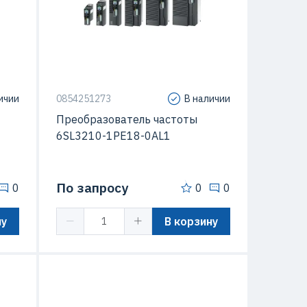
IP20
Степень защиты (IP)
IP20
G120
Серия
SINAMICS G120
ичии
0854251273
В наличии
Преобразователь частоты
6SL3210-1PE18-0AL1
По запросу
0
0
0
ну
В корзину