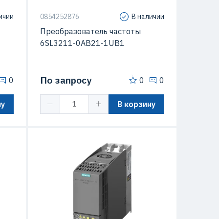
ичии
0854252876
В наличии
Преобразователь частоты
6SL3211-0AB21-1UB1
По запросу
0
0
0
ну
В корзину
IP20
Степень защиты (IP)
IP20