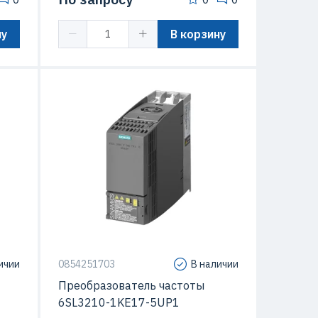
ну
В корзину
IP20
Степень защиты (IP)
IP20
 V20
Серия
Sinamics G120C
ичии
0854251703
В наличии
Преобразователь частоты
6SL3210-1KE17-5UP1