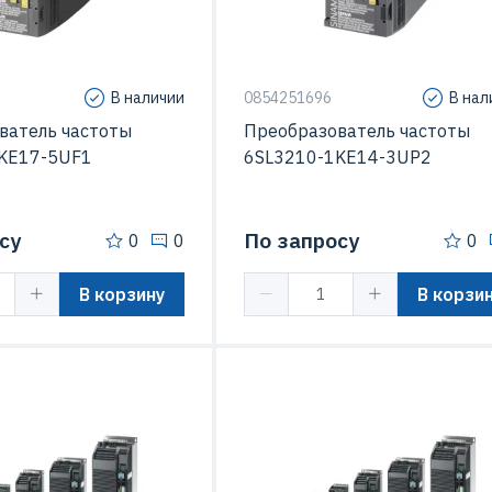
Sinamics G120C
Серия
Sinamics G
В наличии
0854251696
В нал
ватель частоты
Преобразователь частоты
KE17-5UF1
6SL3210-1KE14-3UP2
су
По запросу
0
0
0
В корзину
В корзи