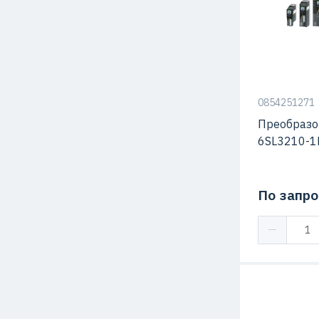
Серия
Степень защ
0854251271
Преобразо
6SL3210-1
По запро