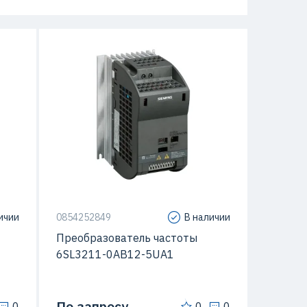
IP20
Серия
SINAMICS G110
G110
Степень защиты (IP)
IP20
ичии
0854252849
В наличии
Преобразователь частоты
6SL3211-0AB12-5UA1
По запросу
0
0
0