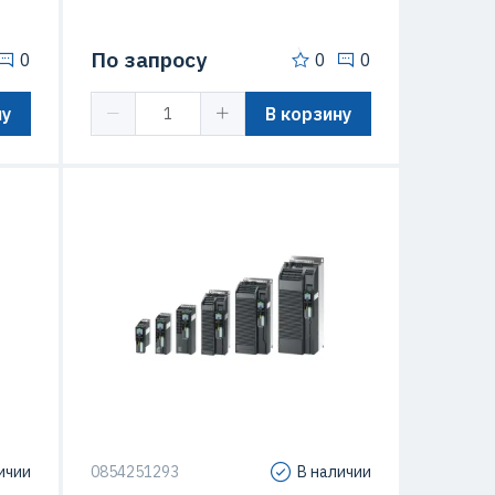
По запросу
0
0
0
ну
В корзину
IP20
Степень защиты (IP)
IP20
G120
Серия
SINAMICS G120
ичии
0854251293
В наличии