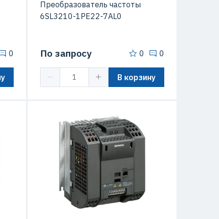
Преобразователь частоты
6SL3210-1PE22-7AL0
По запросу
0
0
0
ну
В корзину
IP20
Степень защиты (IP)
IP20
G110
Серия
SINAMICS G110