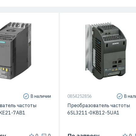
иты (IP)
IP20
Степень защиты (IP)
Sinamics G120C
Серия
SINAMICS 
В наличии
0854252856
В нал
ватель частоты
Преобразователь частоты
KE21-7AB1
6SL3211-0KB12-5UA1
су
По запросу
0
0
0