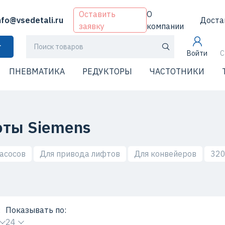
Оставить
О
nfo@vsedetali.ru
Доста
заявку
компании
г
Войти
С
ПНЕВМАТИКА
РЕДУКТОРЫ
ЧАСТОТНИКИ
оты Siemens
асосов
Для привода лифтов
Для конвейеров
320
:
Показывать по:
24