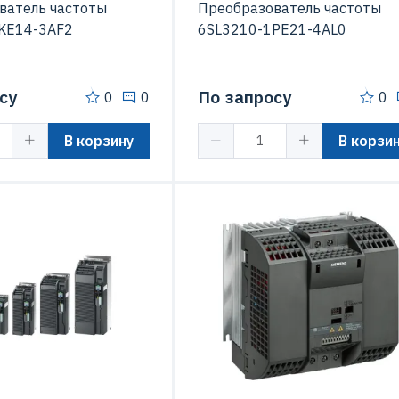
ватель частоты
Преобразователь частоты
KE14-3AF2
6SL3210-1PE21-4AL0
су
По запросу
0
0
0
В корзину
В корзи
иты (IP)
IP20
Степень защиты (IP)
SINAMICS G120
Серия
SINAMICS 