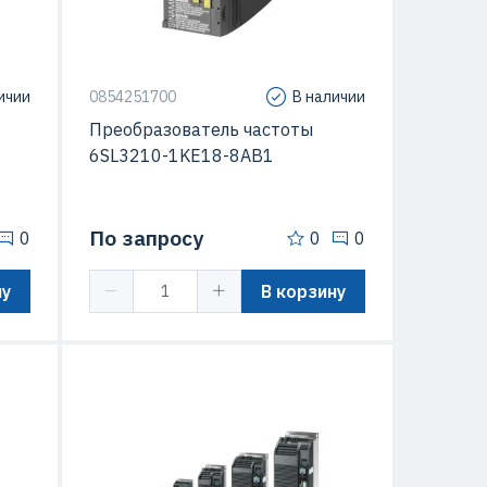
120C
Серия
Sinamics G120C
ичии
0854251700
В наличии
Преобразователь частоты
6SL3210-1KE18-8AB1
По запросу
0
0
0
ну
В корзину