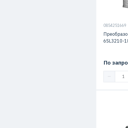
Серия
0854251669
Преобразо
6SL3210-1
По запро