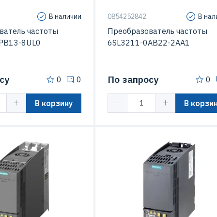
В наличии
0854252842
В нал
ватель частоты
Преобразователь частоты
PB13-8UL0
6SL3211-0AB22-2AA1
су
По запросу
0
0
0
В корзину
В корзи
иты (IP)
IP20
Степень защиты (IP)